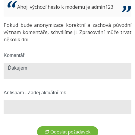
Video
Ahoj, výchozí heslo k modemu je admin123
-41%
Copywriter
Algoritmy
Time management
Ostatní
-10%
Pokud bude anonymizace korektní a zachová původní
WordPress specialista
Umělá inteligence (AI)
Windows
Fórum
význam komentáře, schválíme ji. Zpracování může trvat
několik dní.
SEO specialista
Pro děti
Linux
Více
Komentář
Sítě
Fórum
Kybernetická bezpečnost
Elektronický podpis
Antispam - Zadej aktuální rok
Fórum