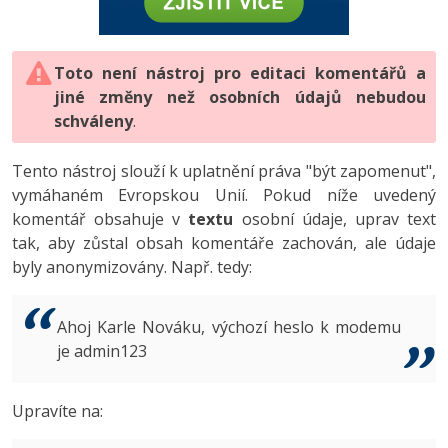
-80%
Vývojář mobilních aplikací
-80%
Python
Digitální gramotnost
Photoshop
HTML5, CSS3, Bootstrap, SEO
PHP
-80%
-30%
Specialista na AI a bigdata
-80%
JavaScript
Marketing
Toto není nástroj pro editaci komentářů a
Adobe Illustrator
SQL a databáze
JavaScript
jiné změny než osobních údajů nebudou
-80%
C# Game developer
-30%
PHP
WordPress
schváleny
Adobe Lightroom
.
Testování a verzování
Python
-80%
-30%
Webdesigner
-15%
C++
SEO
Adobe XD
Tento nástroj slouží k uplatnění práva "být zapomenut",
UML a návrhové vzory
HTML / CSS
vymáhaném Evropskou Unií. Pokud níže uvedený
-80%
Tester
-25%
Swift
UX
Adobe InDesign
komentář obsahuje v
textu
osobní údaje, uprav text
React
UML a návrhové vzory
tak, aby zůstal obsah komentáře zachován, ale údaje
-80%
Systémový administrátor
Kotlin
Business
Adobe After Effects
byly anonymizovány. Např. tedy:
Spring
MySQL/MariaDB
-80%
-25%
Grafik / UX/UI návrhář
-80%
C
Kryptoměny
Blender
ASP.NET MVC
MS-SQL
Ahoj Karle Nováku, výchozí heslo k modemu
-30%
3D grafik
VB.NET
je admin123
Copywriting
Inkscape
Django
SQLite
-80%
Projektový manažer
-80%
SQL
MS Office
Fotografování
Upravíte na:
Best practices
-80%
Databázový analytik
Návrh SW
Google Dokumenty