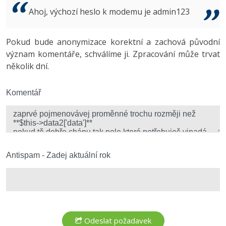
Video
Ahoj, výchozí heslo k modemu je admin123
-41%
Copywriter
Algoritmy
Time management
Ostatní
-10%
Pokud bude anonymizace korektní a zachová původní
WordPress specialista
Umělá inteligence (AI)
Windows
Fórum
význam komentáře, schválíme ji. Zpracování může trvat
několik dní.
SEO specialista
Pro děti
Linux
Více
Komentář
Sítě
Fórum
Kybernetická bezpečnost
Elektronický podpis
Antispam - Zadej aktuální rok
Fórum