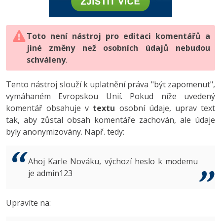
-80%
Vývojář mobilních aplikací
-80%
Python
Digitální gramotnost
Photoshop
HTML5, CSS3, Bootstrap, SEO
PHP
-80%
-30%
Specialista na AI a bigdata
-80%
JavaScript
Marketing
Toto není nástroj pro editaci komentářů a
Adobe Illustrator
SQL a databáze
JavaScript
jiné změny než osobních údajů nebudou
-80%
C# Game developer
-30%
PHP
WordPress
schváleny
Adobe Lightroom
.
Testování a verzování
Python
-80%
-30%
Webdesigner
-15%
C++
SEO
Adobe XD
Tento nástroj slouží k uplatnění práva "být zapomenut",
UML a návrhové vzory
HTML / CSS
vymáhaném Evropskou Unií. Pokud níže uvedený
-80%
Tester
-25%
Swift
UX
Adobe InDesign
komentář obsahuje v
textu
osobní údaje, uprav text
React
UML a návrhové vzory
tak, aby zůstal obsah komentáře zachován, ale údaje
-80%
Systémový administrátor
Kotlin
Business
Adobe After Effects
byly anonymizovány. Např. tedy:
Spring
MySQL/MariaDB
-80%
-25%
Grafik / UX/UI návrhář
-80%
C
Kryptoměny
Blender
ASP.NET MVC
MS-SQL
Ahoj Karle Nováku, výchozí heslo k modemu
-30%
3D grafik
VB.NET
je admin123
Copywriting
Inkscape
Django
SQLite
-80%
Projektový manažer
-80%
SQL
MS Office
Fotografování
Upravíte na:
Best practices
-80%
Databázový analytik
Návrh SW
Google Dokumenty