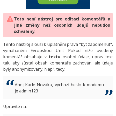
-80%
Vývojář mobilních aplikací
-80%
Python
Digitální gramotnost
Photoshop
HTML5, CSS3, Bootstrap, SEO
PHP
-80%
-30%
Specialista na AI a bigdata
-80%
JavaScript
Marketing
Toto není nástroj pro editaci komentářů a
Adobe Illustrator
SQL a databáze
JavaScript
jiné změny než osobních údajů nebudou
-80%
C# Game developer
-30%
PHP
WordPress
schváleny
Adobe Lightroom
.
Testování a verzování
Python
-80%
-30%
Webdesigner
-15%
C++
SEO
Adobe XD
Tento nástroj slouží k uplatnění práva "být zapomenut",
UML a návrhové vzory
HTML / CSS
vymáhaném Evropskou Unií. Pokud níže uvedený
-80%
Tester
-25%
Swift
UX
Adobe InDesign
komentář obsahuje v
textu
osobní údaje, uprav text
React
UML a návrhové vzory
tak, aby zůstal obsah komentáře zachován, ale údaje
-80%
Systémový administrátor
Kotlin
Business
Adobe After Effects
byly anonymizovány. Např. tedy:
Spring
MySQL/MariaDB
-80%
-25%
Grafik / UX/UI návrhář
-80%
C
Kryptoměny
Blender
ASP.NET MVC
MS-SQL
Ahoj Karle Nováku, výchozí heslo k modemu
-30%
3D grafik
VB.NET
je admin123
Copywriting
Inkscape
Django
SQLite
-80%
Projektový manažer
-80%
SQL
MS Office
Fotografování
Upravíte na:
Best practices
-80%
Databázový analytik
Návrh SW
Google Dokumenty