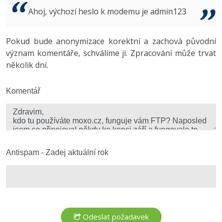
Video
Ahoj, výchozí heslo k modemu je admin123
-41%
Copywriter
Algoritmy
Time management
Ostatní
-10%
Pokud bude anonymizace korektní a zachová původní
WordPress specialista
Umělá inteligence (AI)
Windows
Fórum
význam komentáře, schválíme ji. Zpracování může trvat
několik dní.
SEO specialista
Pro děti
Linux
Více
Komentář
Sítě
Fórum
Kybernetická bezpečnost
Elektronický podpis
Antispam - Zadej aktuální rok
Fórum