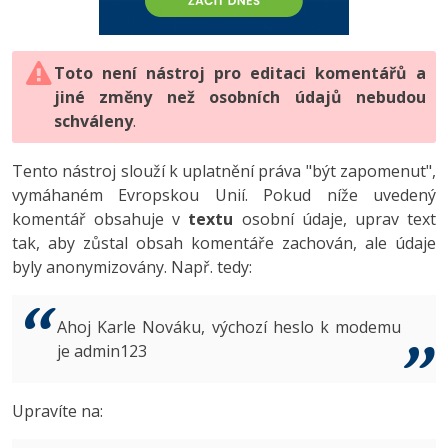
-80%
Vývojář mobilních aplikací
-80%
Python
Digitální gramotnost
Photoshop
HTML5, CSS3, Bootstrap, SEO
PHP
-80%
-30%
Specialista na AI a bigdata
-80%
JavaScript
Marketing
Toto není nástroj pro editaci komentářů a
Adobe Illustrator
SQL a databáze
JavaScript
jiné změny než osobních údajů nebudou
-80%
C# Game developer
-30%
PHP
WordPress
schváleny
Adobe Lightroom
.
Testování a verzování
Python
-80%
-30%
Webdesigner
-15%
C++
SEO
Adobe XD
Tento nástroj slouží k uplatnění práva "být zapomenut",
UML a návrhové vzory
HTML / CSS
vymáhaném Evropskou Unií. Pokud níže uvedený
-80%
Tester
-25%
Swift
UX
Adobe InDesign
komentář obsahuje v
textu
osobní údaje, uprav text
React
UML a návrhové vzory
tak, aby zůstal obsah komentáře zachován, ale údaje
-80%
Systémový administrátor
Kotlin
Business
Adobe After Effects
byly anonymizovány. Např. tedy:
Spring
MySQL/MariaDB
-80%
-25%
Grafik / UX/UI návrhář
-80%
C
Kryptoměny
Blender
ASP.NET MVC
MS-SQL
Ahoj Karle Nováku, výchozí heslo k modemu
-30%
3D grafik
VB.NET
je admin123
Copywriting
Inkscape
Django
SQLite
-80%
Projektový manažer
-80%
SQL
MS Office
Fotografování
Upravíte na:
Best practices
-80%
Databázový analytik
Návrh SW
Google Dokumenty