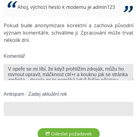
Video
Ahoj, výchozí heslo k modemu je admin123
-41%
Copywriter
Algoritmy
Time management
Ostatní
-10%
Pokud bude anonymizace korektní a zachová původní
WordPress specialista
Umělá inteligence (AI)
Windows
Fórum
význam komentáře, schválíme ji. Zpracování může trvat
několik dní.
SEO specialista
Pro děti
Linux
Více
Komentář
Sítě
Fórum
Kybernetická bezpečnost
Elektronický podpis
Antispam - Zadej aktuální rok
Fórum