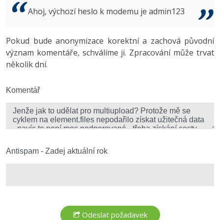
Video
Ahoj, výchozí heslo k modemu je admin123
-41%
Copywriter
Algoritmy
Time management
Ostatní
-10%
Pokud bude anonymizace korektní a zachová původní
WordPress specialista
Umělá inteligence (AI)
Windows
Fórum
význam komentáře, schválíme ji. Zpracování může trvat
několik dní.
SEO specialista
Pro děti
Linux
Více
Komentář
Sítě
Fórum
Kybernetická bezpečnost
Elektronický podpis
Antispam - Zadej aktuální rok
Fórum