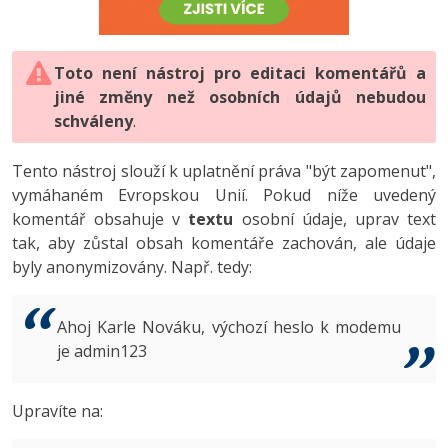
-80%
Vývojář mobilních aplikací
-80%
Python
Digitální gramotnost
Photoshop
HTML5, CSS3, Bootstrap, SEO
PHP
-80%
-30%
Specialista na AI a bigdata
-80%
JavaScript
Marketing
Toto není nástroj pro editaci komentářů a
Adobe Illustrator
SQL a databáze
JavaScript
jiné změny než osobních údajů nebudou
-80%
C# Game developer
-30%
PHP
WordPress
schváleny
Adobe Lightroom
.
Testování a verzování
Python
-80%
-30%
Webdesigner
-15%
C++
SEO
Adobe XD
Tento nástroj slouží k uplatnění práva "být zapomenut",
UML a návrhové vzory
HTML / CSS
vymáhaném Evropskou Unií. Pokud níže uvedený
-80%
Tester
-25%
Swift
UX
Adobe InDesign
komentář obsahuje v
textu
osobní údaje, uprav text
React
UML a návrhové vzory
tak, aby zůstal obsah komentáře zachován, ale údaje
-80%
Systémový administrátor
Kotlin
Business
Adobe After Effects
byly anonymizovány. Např. tedy:
Spring
MySQL/MariaDB
-80%
-25%
Grafik / UX/UI návrhář
-80%
C
Kryptoměny
Blender
ASP.NET MVC
MS-SQL
Ahoj Karle Nováku, výchozí heslo k modemu
-30%
3D grafik
VB.NET
je admin123
Copywriting
Inkscape
Django
SQLite
-80%
Projektový manažer
-80%
SQL
MS Office
Fotografování
Upravíte na:
Best practices
-80%
Databázový analytik
Návrh SW
Google Dokumenty