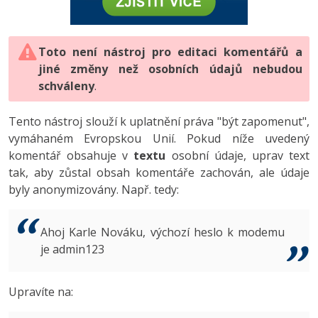
-80%
Vývojář mobilních aplikací
-80%
Python
Digitální gramotnost
Photoshop
HTML5, CSS3, Bootstrap, SEO
PHP
-80%
-30%
Specialista na AI a bigdata
-80%
JavaScript
Marketing
Toto není nástroj pro editaci komentářů a
Adobe Illustrator
SQL a databáze
JavaScript
jiné změny než osobních údajů nebudou
-80%
C# Game developer
-30%
PHP
WordPress
schváleny
Adobe Lightroom
.
Testování a verzování
Python
-80%
-30%
Webdesigner
-15%
C++
SEO
Adobe XD
Tento nástroj slouží k uplatnění práva "být zapomenut",
UML a návrhové vzory
HTML / CSS
vymáhaném Evropskou Unií. Pokud níže uvedený
-80%
Tester
-25%
Swift
UX
Adobe InDesign
komentář obsahuje v
textu
osobní údaje, uprav text
React
UML a návrhové vzory
tak, aby zůstal obsah komentáře zachován, ale údaje
-80%
Systémový administrátor
Kotlin
Business
Adobe After Effects
byly anonymizovány. Např. tedy:
Spring
MySQL/MariaDB
-80%
-25%
Grafik / UX/UI návrhář
-80%
C
Kryptoměny
Blender
ASP.NET MVC
MS-SQL
Ahoj Karle Nováku, výchozí heslo k modemu
-30%
3D grafik
VB.NET
je admin123
Copywriting
Inkscape
Django
SQLite
-80%
Projektový manažer
-80%
SQL
MS Office
Fotografování
Upravíte na:
Best practices
-80%
Databázový analytik
Návrh SW
Google Dokumenty