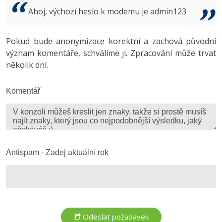
Video
Ahoj, výchozí heslo k modemu je admin123
-41%
Copywriter
Algoritmy
Time management
Ostatní
-10%
Pokud bude anonymizace korektní a zachová původní
WordPress specialista
Umělá inteligence (AI)
Windows
Fórum
význam komentáře, schválíme ji. Zpracování může trvat
několik dní.
SEO specialista
Pro děti
Linux
Více
Komentář
Sítě
Fórum
Kybernetická bezpečnost
Elektronický podpis
Antispam - Zadej aktuální rok
Fórum