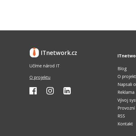
ITnetwork.cz
ITnetwo
Učíme národ IT
Blog
O projek
O projektu
Napsali o
Reklama
Vývoj sy
Provozní
RSS
Kontakt