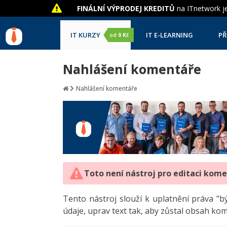
FINÁLNÍ VÝPRODEJ KREDITŮ
na ITnetwork je
IT KURZY
IT E-LEARNING
PŘ
od
0 Kč
Nahlášení komentáře
Nahlášení komentáře
Toto není nástroj pro editaci kom
Tento nástroj slouží k uplatnění práva 
údaje, uprav text tak, aby zůstal obsah ko