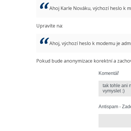
Ahoj Karle Nováku, výchozí heslo k
Upravíte na:
Ahoj, výchozí heslo k modemu je ad
Pokud bude anonymizace korektní a zachová
Komentář
Antispam - Zade