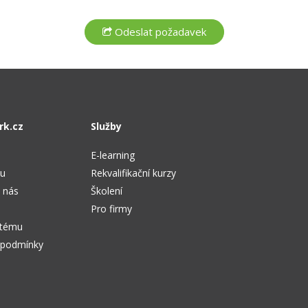
rk.cz
Služby
E-learning
tu
Rekvalifikační kurzy
 nás
Školení
Pro firmy
stému
 podmínky