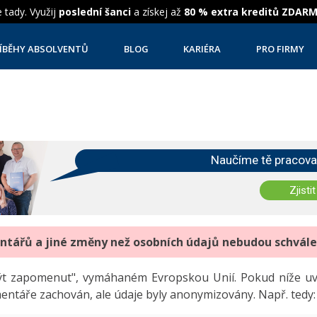
 tady. Využij
poslední šanci
a získej až
80 % extra kreditů ZDAR
ÍBĚHY ABSOLVENTŮ
BLOG
KARIÉRA
PRO FIRMY
Naučíme tě pracova
Zjistit
entářů a jiné změny než osobních údajů nebudou schvál
"být zapomenut", vymáhaném Evropskou Unií. Pokud níže 
mentáře zachován, ale údaje byly anonymizovány. Např. tedy: