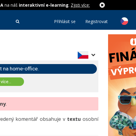
MA
na náš
interaktivní e-learning
.
Zjisti více:
Přihlásit se
Registrovat
t na home-office.
 více...
eny
.
uvedený komentář obsahuje v
textu
osobní