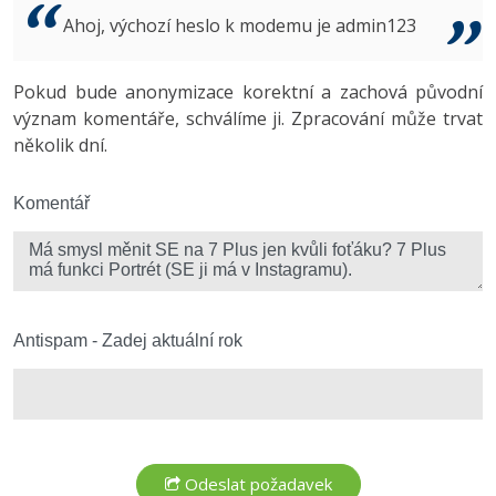
Video
Ahoj, výchozí heslo k modemu je admin123
-41%
Copywriter
Algoritmy
Time management
Ostatní
-10%
Pokud bude anonymizace korektní a zachová původní
WordPress specialista
Umělá inteligence (AI)
Windows
Fórum
význam komentáře, schválíme ji. Zpracování může trvat
několik dní.
SEO specialista
Pro děti
Linux
Více
Komentář
Sítě
Fórum
Kybernetická bezpečnost
Elektronický podpis
Antispam - Zadej aktuální rok
Fórum