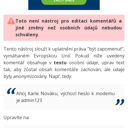
-80%
Vývojář mobilních aplikací
-80%
Python
Digitální gramotnost
Photoshop
HTML5, CSS3, Bootstrap, SEO
PHP
-80%
-30%
Specialista na AI a bigdata
-80%
JavaScript
Marketing
Toto není nástroj pro editaci komentářů a
Adobe Illustrator
SQL a databáze
JavaScript
jiné změny než osobních údajů nebudou
-80%
C# Game developer
-30%
PHP
WordPress
schváleny
Adobe Lightroom
.
Testování a verzování
Python
-80%
-30%
Webdesigner
-15%
C++
SEO
Adobe XD
Tento nástroj slouží k uplatnění práva "být zapomenut",
UML a návrhové vzory
HTML / CSS
vymáhaném Evropskou Unií. Pokud níže uvedený
-80%
Tester
-25%
Swift
UX
Adobe InDesign
komentář obsahuje v
textu
osobní údaje, uprav text
React
UML a návrhové vzory
tak, aby zůstal obsah komentáře zachován, ale údaje
-80%
Systémový administrátor
Kotlin
Business
Adobe After Effects
byly anonymizovány. Např. tedy:
Spring
MySQL/MariaDB
-80%
-25%
Grafik / UX/UI návrhář
-80%
C
Kryptoměny
Blender
ASP.NET MVC
MS-SQL
Ahoj Karle Nováku, výchozí heslo k modemu
-30%
3D grafik
VB.NET
je admin123
Copywriting
Inkscape
Django
SQLite
-80%
Projektový manažer
-80%
SQL
MS Office
Fotografování
Upravíte na:
Best practices
-80%
Databázový analytik
Návrh SW
Google Dokumenty