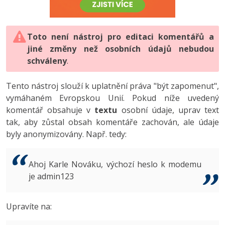
-80%
Vývojář mobilních aplikací
-80%
Python
Digitální gramotnost
Photoshop
HTML5, CSS3, Bootstrap, SEO
PHP
-80%
-30%
Specialista na AI a bigdata
-80%
JavaScript
Marketing
Toto není nástroj pro editaci komentářů a
Adobe Illustrator
SQL a databáze
JavaScript
jiné změny než osobních údajů nebudou
-80%
C# Game developer
-30%
PHP
WordPress
schváleny
Adobe Lightroom
.
Testování a verzování
Python
-80%
-30%
Webdesigner
-15%
C++
SEO
Adobe XD
Tento nástroj slouží k uplatnění práva "být zapomenut",
UML a návrhové vzory
HTML / CSS
vymáhaném Evropskou Unií. Pokud níže uvedený
-80%
Tester
-25%
Swift
UX
Adobe InDesign
komentář obsahuje v
textu
osobní údaje, uprav text
React
UML a návrhové vzory
tak, aby zůstal obsah komentáře zachován, ale údaje
-80%
Systémový administrátor
Kotlin
Business
Adobe After Effects
byly anonymizovány. Např. tedy:
Spring
MySQL/MariaDB
-80%
-25%
Grafik / UX/UI návrhář
-80%
C
Kryptoměny
Blender
ASP.NET MVC
MS-SQL
Ahoj Karle Nováku, výchozí heslo k modemu
-30%
3D grafik
VB.NET
je admin123
Copywriting
Inkscape
Django
SQLite
-80%
Projektový manažer
-80%
SQL
MS Office
Fotografování
Upravíte na:
Best practices
-80%
Databázový analytik
Návrh SW
Google Dokumenty