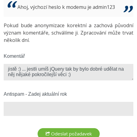
Video
Ahoj, výchozí heslo k modemu je admin123
-41%
Copywriter
Algoritmy
Time management
Ostatní
-10%
Pokud bude anonymizace korektní a zachová původní
WordPress specialista
Umělá inteligence (AI)
Windows
Fórum
význam komentáře, schválíme ji. Zpracování může trvat
několik dní.
SEO specialista
Pro děti
Linux
Více
Komentář
Sítě
Fórum
Kybernetická bezpečnost
Elektronický podpis
Antispam - Zadej aktuální rok
Fórum