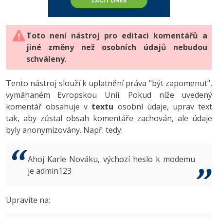
-80%
Vývojář mobilních aplikací
-80%
Python
Digitální gramotnost
Photoshop
HTML5, CSS3, Bootstrap, SEO
PHP
-80%
-30%
Specialista na AI a bigdata
-80%
JavaScript
Marketing
Toto není nástroj pro editaci komentářů a
Adobe Illustrator
SQL a databáze
JavaScript
jiné změny než osobních údajů nebudou
-80%
C# Game developer
-30%
PHP
WordPress
schváleny
Adobe Lightroom
.
Testování a verzování
Python
-80%
-30%
Webdesigner
-15%
C++
SEO
Adobe XD
Tento nástroj slouží k uplatnění práva "být zapomenut",
UML a návrhové vzory
HTML / CSS
vymáhaném Evropskou Unií. Pokud níže uvedený
-80%
Tester
-25%
Swift
UX
Adobe InDesign
komentář obsahuje v
textu
osobní údaje, uprav text
React
UML a návrhové vzory
tak, aby zůstal obsah komentáře zachován, ale údaje
-80%
Systémový administrátor
Kotlin
Business
Adobe After Effects
byly anonymizovány. Např. tedy:
Spring
MySQL/MariaDB
-80%
-25%
Grafik / UX/UI návrhář
-80%
C
Kryptoměny
Blender
ASP.NET MVC
MS-SQL
Ahoj Karle Nováku, výchozí heslo k modemu
-30%
3D grafik
VB.NET
je admin123
Copywriting
Inkscape
Django
SQLite
-80%
Projektový manažer
-80%
SQL
MS Office
Fotografování
Upravíte na:
Best practices
-80%
Databázový analytik
Návrh SW
Google Dokumenty