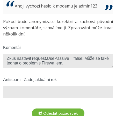
Video
Ahoj, výchozí heslo k modemu je admin123
-41%
Copywriter
Algoritmy
Time management
Ostatní
-10%
Pokud bude anonymizace korektní a zachová původní
WordPress specialista
Umělá inteligence (AI)
Windows
Fórum
význam komentáře, schválíme ji. Zpracování může trvat
několik dní.
SEO specialista
Pro děti
Linux
Více
Komentář
Sítě
Fórum
Kybernetická bezpečnost
Elektronický podpis
Antispam - Zadej aktuální rok
Fórum