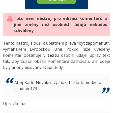
-80%
Vývojář mobilních aplikací
-80%
Python
Digitální gramotnost
Photoshop
HTML5, CSS3, Bootstrap, SEO
PHP
-80%
-30%
Specialista na AI a bigdata
-80%
JavaScript
Marketing
Toto není nástroj pro editaci komentářů a
Adobe Illustrator
SQL a databáze
JavaScript
jiné změny než osobních údajů nebudou
-80%
C# Game developer
-30%
PHP
WordPress
schváleny
Adobe Lightroom
.
Testování a verzování
Python
-80%
-30%
Webdesigner
-15%
C++
SEO
Adobe XD
Tento nástroj slouží k uplatnění práva "být zapomenut",
UML a návrhové vzory
HTML / CSS
vymáhaném Evropskou Unií. Pokud níže uvedený
-80%
Tester
-25%
Swift
UX
Adobe InDesign
komentář obsahuje v
textu
osobní údaje, uprav text
React
UML a návrhové vzory
tak, aby zůstal obsah komentáře zachován, ale údaje
-80%
Systémový administrátor
Kotlin
Business
Adobe After Effects
byly anonymizovány. Např. tedy:
Spring
MySQL/MariaDB
-80%
-25%
Grafik / UX/UI návrhář
-80%
C
Kryptoměny
Blender
ASP.NET MVC
MS-SQL
Ahoj Karle Nováku, výchozí heslo k modemu
-30%
3D grafik
VB.NET
je admin123
Copywriting
Inkscape
Django
SQLite
-80%
Projektový manažer
-80%
SQL
MS Office
Fotografování
Upravíte na:
Best practices
-80%
Databázový analytik
Návrh SW
Google Dokumenty