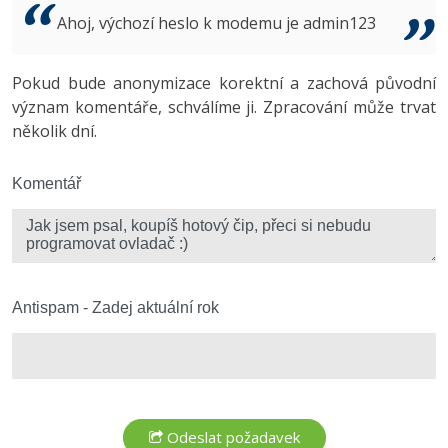
Video
Ahoj, výchozí heslo k modemu je admin123
-41%
Copywriter
Algoritmy
Time management
Ostatní
-10%
Pokud bude anonymizace korektní a zachová původní
WordPress specialista
Umělá inteligence (AI)
Windows
Fórum
význam komentáře, schválíme ji. Zpracování může trvat
několik dní.
SEO specialista
Pro děti
Linux
Více
Komentář
Sítě
Fórum
Kybernetická bezpečnost
Elektronický podpis
Antispam - Zadej aktuální rok
Fórum