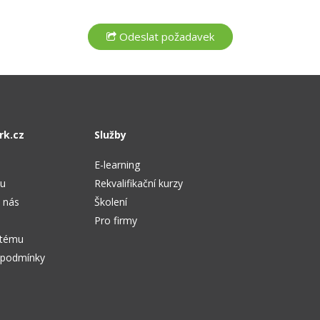
rk.cz
Služby
E-learning
tu
Rekvalifikační kurzy
 nás
Školení
Pro firmy
stému
 podmínky