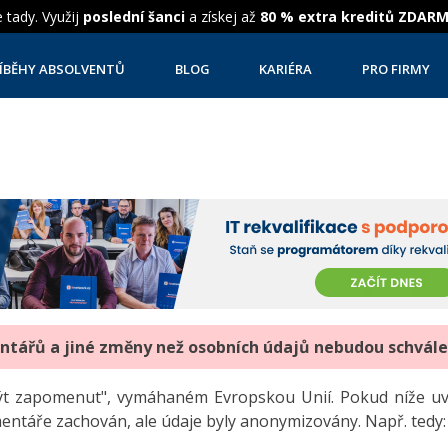
 tady. Využij
poslední šanci
a získej až
80 % extra kreditů ZDAR
ÍBĚHY ABSOLVENTŮ
BLOG
KARIÉRA
PRO FIRMY
entářů a jiné změny než osobních údajů nebudou schvál
"být zapomenut", vymáhaném Evropskou Unií. Pokud níže 
mentáře zachován, ale údaje byly anonymizovány. Např. tedy: