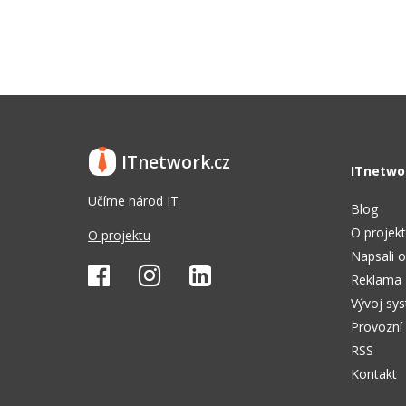
ITnetwork.cz
ITnetwo
Učíme národ IT
Blog
O projek
O projektu
Napsali o
Reklama
Vývoj sy
Provozní
RSS
Kontakt