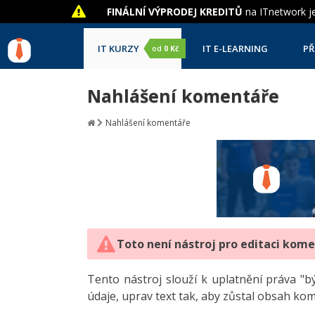
FINÁLNÍ VÝPRODEJ KREDITŮ
na ITnetwork je
IT KURZY
IT E-LEARNING
PŘ
od
0 Kč
Nahlášení komentáře
Nahlášení komentáře
Toto není nástroj pro editaci kom
Tento nástroj slouží k uplatnění práva 
údaje, uprav text tak, aby zůstal obsah ko