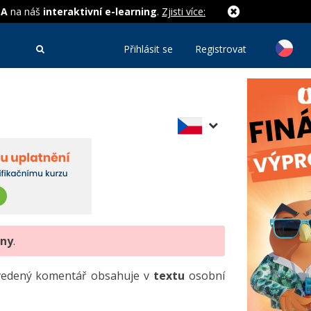
MA
na náš
interaktivní e-learning
.
Zjisti více:
Přihlásit se
Registrovat
eny
.
uvedený komentář obsahuje v
textu
osobní