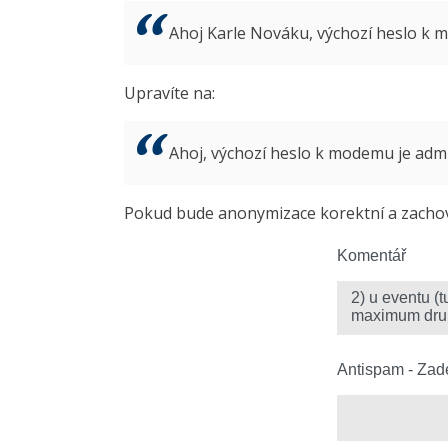
Ahoj Karle Nováku, výchozí heslo k
Upravíte na:
Ahoj, výchozí heslo k modemu je ad
Pokud bude anonymizace korektní a zachová
Komentář
Antispam - Zade