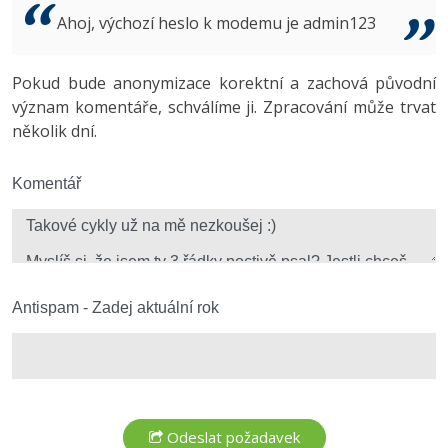
Video
Ahoj, výchozí heslo k modemu je admin123
-41%
Copywriter
Algoritmy
Time management
Ostatní
-10%
Pokud bude anonymizace korektní a zachová původní
WordPress specialista
Umělá inteligence (AI)
Windows
Fórum
význam komentáře, schválíme ji. Zpracování může trvat
několik dní.
SEO specialista
Pro děti
Linux
Více
Komentář
Sítě
Fórum
Kybernetická bezpečnost
Elektronický podpis
Antispam - Zadej aktuální rok
Fórum