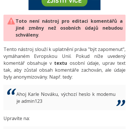
-80%
Vývojář mobilních aplikací
-80%
Python
Digitální gramotnost
Photoshop
HTML5, CSS3, Bootstrap, SEO
PHP
-80%
-30%
Specialista na AI a bigdata
-80%
JavaScript
Marketing
Toto není nástroj pro editaci komentářů a
Adobe Illustrator
SQL a databáze
JavaScript
jiné změny než osobních údajů nebudou
-80%
C# Game developer
-30%
PHP
WordPress
schváleny
Adobe Lightroom
.
Testování a verzování
Python
-80%
-30%
Webdesigner
-15%
C++
SEO
Adobe XD
Tento nástroj slouží k uplatnění práva "být zapomenut",
UML a návrhové vzory
HTML / CSS
vymáhaném Evropskou Unií. Pokud níže uvedený
-80%
Tester
-25%
Swift
UX
Adobe InDesign
komentář obsahuje v
textu
osobní údaje, uprav text
React
UML a návrhové vzory
tak, aby zůstal obsah komentáře zachován, ale údaje
-80%
Systémový administrátor
Kotlin
Business
Adobe After Effects
byly anonymizovány. Např. tedy:
Spring
MySQL/MariaDB
-80%
-25%
Grafik / UX/UI návrhář
-80%
C
Kryptoměny
Blender
ASP.NET MVC
MS-SQL
Ahoj Karle Nováku, výchozí heslo k modemu
-30%
3D grafik
VB.NET
je admin123
Copywriting
Inkscape
Django
SQLite
-80%
Projektový manažer
-80%
SQL
MS Office
Fotografování
Upravíte na:
Best practices
-80%
Databázový analytik
Návrh SW
Google Dokumenty