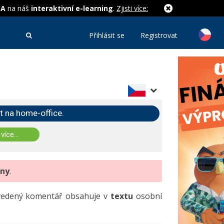
MA
na náš
interaktivní e-learning
.
Zjisti více:
Přihlásit se
Registrovat
t na home-office.
 více...
eny
.
uvedený komentář obsahuje v
textu
osobní