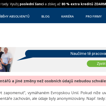
 tady. Využij
poslední šanci
a získej až
80 % extra kreditů ZDAR
ÍBĚHY ABSOLVENTŮ
BLOG
KARIÉRA
PRO FIRMY
Naučíme tě pracova
Zjistit
entářů a jiné změny než osobních údajů nebudou schvál
"být zapomenut", vymáhaném Evropskou Unií. Pokud níže 
mentáře zachován, ale údaje byly anonymizovány. Např. tedy: