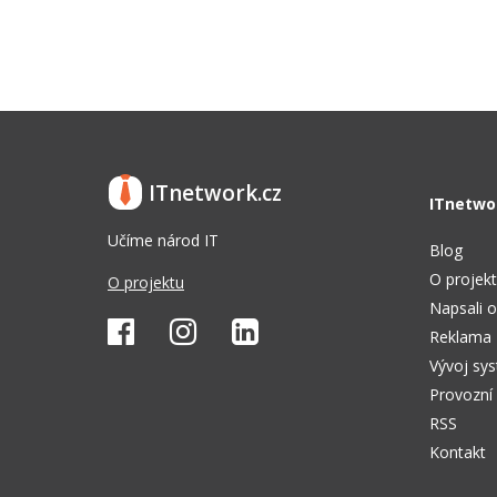
ITnetwork.cz
ITnetwo
Učíme národ IT
Blog
O projek
O projektu
Napsali o
Reklama
Vývoj sy
Provozní
RSS
Kontakt