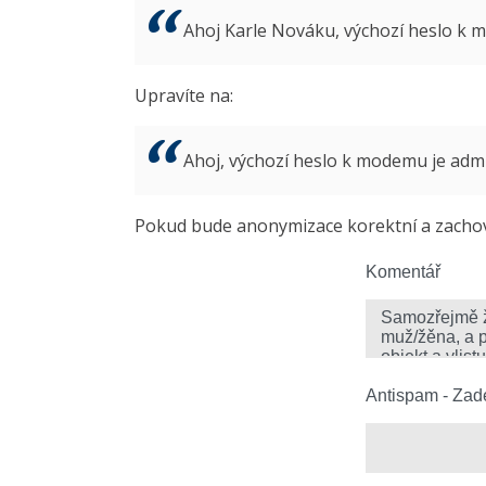
Ahoj Karle Nováku, výchozí heslo k
Upravíte na:
Ahoj, výchozí heslo k modemu je ad
Pokud bude anonymizace korektní a zachová
Komentář
Antispam - Zade