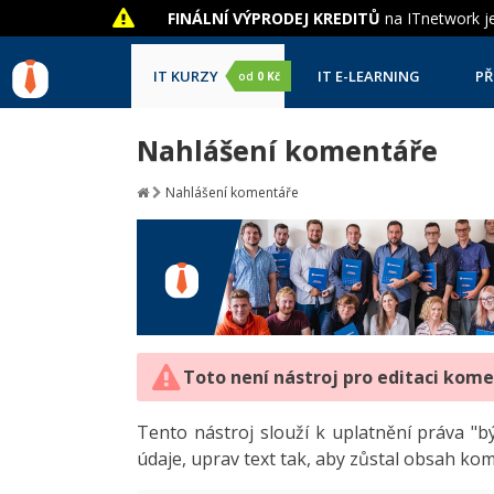
FINÁLNÍ VÝPRODEJ KREDITŮ
na ITnetwork je
IT KURZY
IT E-LEARNING
PŘ
od
0 Kč
Nahlášení komentáře
Nahlášení komentáře
Toto není nástroj pro editaci kom
Tento nástroj slouží k uplatnění práva 
údaje, uprav text tak, aby zůstal obsah ko