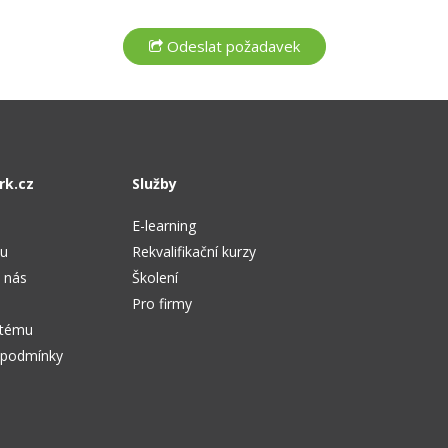
rk.cz
Služby
E-learning
tu
Rekvalifikační kurzy
 nás
Školení
Pro firmy
stému
 podmínky