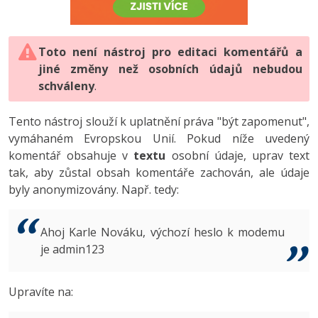
-80%
Vývojář mobilních aplikací
-80%
Python
Digitální gramotnost
Photoshop
HTML5, CSS3, Bootstrap, SEO
PHP
-80%
-30%
Specialista na AI a bigdata
-80%
JavaScript
Marketing
Toto není nástroj pro editaci komentářů a
Adobe Illustrator
SQL a databáze
JavaScript
jiné změny než osobních údajů nebudou
-80%
C# Game developer
-30%
PHP
WordPress
schváleny
Adobe Lightroom
.
Testování a verzování
Python
-80%
-30%
Webdesigner
-15%
C++
SEO
Adobe XD
Tento nástroj slouží k uplatnění práva "být zapomenut",
UML a návrhové vzory
HTML / CSS
vymáhaném Evropskou Unií. Pokud níže uvedený
-80%
Tester
-25%
Swift
UX
Adobe InDesign
komentář obsahuje v
textu
osobní údaje, uprav text
React
UML a návrhové vzory
tak, aby zůstal obsah komentáře zachován, ale údaje
-80%
Systémový administrátor
Kotlin
Business
Adobe After Effects
byly anonymizovány. Např. tedy:
Spring
MySQL/MariaDB
-80%
-25%
Grafik / UX/UI návrhář
-80%
C
Kryptoměny
Blender
ASP.NET MVC
MS-SQL
Ahoj Karle Nováku, výchozí heslo k modemu
-30%
3D grafik
VB.NET
je admin123
Copywriting
Inkscape
Django
SQLite
-80%
Projektový manažer
-80%
SQL
MS Office
Fotografování
Upravíte na:
Best practices
-80%
Databázový analytik
Návrh SW
Google Dokumenty