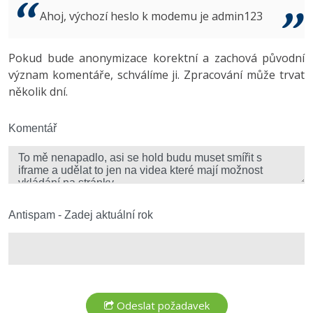
Video
Ahoj, výchozí heslo k modemu je admin123
-41%
Copywriter
Algoritmy
Time management
Ostatní
-10%
Pokud bude anonymizace korektní a zachová původní
WordPress specialista
Umělá inteligence (AI)
Windows
Fórum
význam komentáře, schválíme ji. Zpracování může trvat
několik dní.
SEO specialista
Pro děti
Linux
Více
Komentář
Sítě
Fórum
Kybernetická bezpečnost
Elektronický podpis
Antispam - Zadej aktuální rok
Fórum