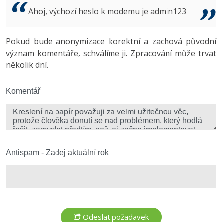
Video
Ahoj, výchozí heslo k modemu je admin123
-41%
Copywriter
Algoritmy
Time management
Ostatní
-10%
Pokud bude anonymizace korektní a zachová původní
WordPress specialista
Umělá inteligence (AI)
Windows
Fórum
význam komentáře, schválíme ji. Zpracování může trvat
několik dní.
SEO specialista
Pro děti
Linux
Více
Komentář
Sítě
Fórum
Kybernetická bezpečnost
Elektronický podpis
Antispam - Zadej aktuální rok
Fórum