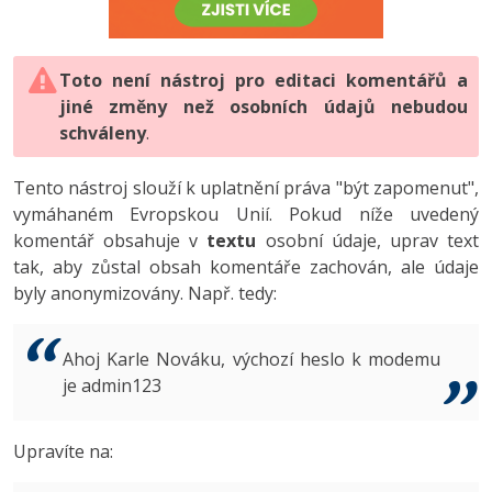
-80%
Vývojář mobilních aplikací
-80%
Python
Digitální gramotnost
Photoshop
HTML5, CSS3, Bootstrap, SEO
PHP
-80%
-30%
Specialista na AI a bigdata
-80%
JavaScript
Marketing
Toto není nástroj pro editaci komentářů a
Adobe Illustrator
SQL a databáze
JavaScript
jiné změny než osobních údajů nebudou
-80%
C# Game developer
-30%
PHP
WordPress
schváleny
Adobe Lightroom
.
Testování a verzování
Python
-80%
-30%
Webdesigner
-15%
C++
SEO
Adobe XD
Tento nástroj slouží k uplatnění práva "být zapomenut",
UML a návrhové vzory
HTML / CSS
vymáhaném Evropskou Unií. Pokud níže uvedený
-80%
Tester
-25%
Swift
UX
Adobe InDesign
komentář obsahuje v
textu
osobní údaje, uprav text
React
UML a návrhové vzory
tak, aby zůstal obsah komentáře zachován, ale údaje
-80%
Systémový administrátor
Kotlin
Business
Adobe After Effects
byly anonymizovány. Např. tedy:
Spring
MySQL/MariaDB
-80%
-25%
Grafik / UX/UI návrhář
-80%
C
Kryptoměny
Blender
ASP.NET MVC
MS-SQL
Ahoj Karle Nováku, výchozí heslo k modemu
-30%
3D grafik
VB.NET
je admin123
Copywriting
Inkscape
Django
SQLite
-80%
Projektový manažer
-80%
SQL
MS Office
Fotografování
Upravíte na:
Best practices
-80%
Databázový analytik
Návrh SW
Google Dokumenty