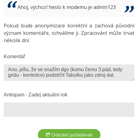
Video
Ahoj, výchozí heslo k modemu je admin123
-41%
Copywriter
Algoritmy
Time management
Ostatní
-10%
Pokud bude anonymizace korektní a zachová původní
WordPress specialista
Umělá inteligence (AI)
Windows
Fórum
význam komentáře, schválíme ji. Zpracování může trvat
několik dní.
SEO specialista
Pro děti
Linux
Více
Komentář
Sítě
Fórum
Kybernetická bezpečnost
Elektronický podpis
Antispam - Zadej aktuální rok
Fórum