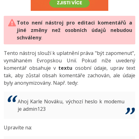
-80%
Vývojář mobilních aplikací
-80%
Python
Digitální gramotnost
Photoshop
HTML5, CSS3, Bootstrap, SEO
PHP
-80%
-30%
Specialista na AI a bigdata
-80%
JavaScript
Marketing
Toto není nástroj pro editaci komentářů a
Adobe Illustrator
SQL a databáze
JavaScript
jiné změny než osobních údajů nebudou
-80%
C# Game developer
-30%
PHP
WordPress
schváleny
Adobe Lightroom
.
Testování a verzování
Python
-80%
-30%
Webdesigner
-15%
C++
SEO
Adobe XD
Tento nástroj slouží k uplatnění práva "být zapomenut",
UML a návrhové vzory
HTML / CSS
vymáhaném Evropskou Unií. Pokud níže uvedený
-80%
Tester
-25%
Swift
UX
Adobe InDesign
komentář obsahuje v
textu
osobní údaje, uprav text
React
UML a návrhové vzory
tak, aby zůstal obsah komentáře zachován, ale údaje
-80%
Systémový administrátor
Kotlin
Business
Adobe After Effects
byly anonymizovány. Např. tedy:
Spring
MySQL/MariaDB
-80%
-25%
Grafik / UX/UI návrhář
-80%
C
Kryptoměny
Blender
ASP.NET MVC
MS-SQL
Ahoj Karle Nováku, výchozí heslo k modemu
-30%
3D grafik
VB.NET
je admin123
Copywriting
Inkscape
Django
SQLite
-80%
Projektový manažer
-80%
SQL
MS Office
Fotografování
Upravíte na:
Best practices
-80%
Databázový analytik
Návrh SW
Google Dokumenty