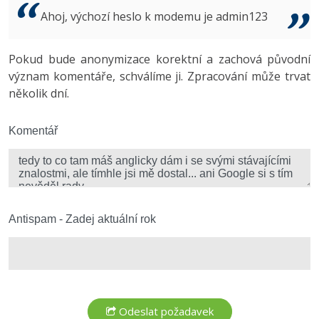
Video
Ahoj, výchozí heslo k modemu je admin123
-41%
Copywriter
Algoritmy
Time management
Ostatní
-10%
Pokud bude anonymizace korektní a zachová původní
WordPress specialista
Umělá inteligence (AI)
Windows
Fórum
význam komentáře, schválíme ji. Zpracování může trvat
několik dní.
SEO specialista
Pro děti
Linux
Více
Komentář
Sítě
Fórum
Kybernetická bezpečnost
Elektronický podpis
Antispam - Zadej aktuální rok
Fórum