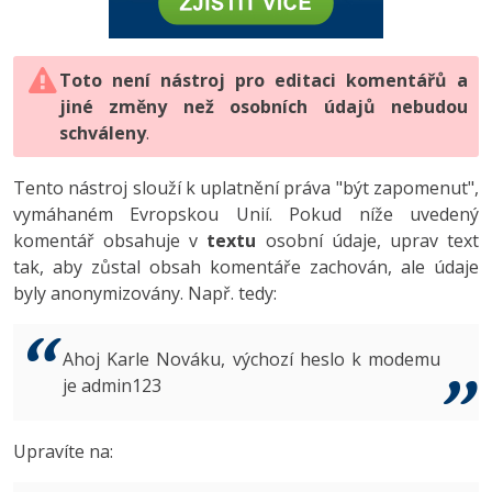
-80%
Vývojář mobilních aplikací
-80%
Python
Digitální gramotnost
Photoshop
HTML5, CSS3, Bootstrap, SEO
PHP
-80%
-30%
Specialista na AI a bigdata
-80%
JavaScript
Marketing
Toto není nástroj pro editaci komentářů a
Adobe Illustrator
SQL a databáze
JavaScript
jiné změny než osobních údajů nebudou
-80%
C# Game developer
-30%
PHP
WordPress
schváleny
Adobe Lightroom
.
Testování a verzování
Python
-80%
-30%
Webdesigner
-15%
C++
SEO
Adobe XD
Tento nástroj slouží k uplatnění práva "být zapomenut",
UML a návrhové vzory
HTML / CSS
vymáhaném Evropskou Unií. Pokud níže uvedený
-80%
Tester
-25%
Swift
UX
Adobe InDesign
komentář obsahuje v
textu
osobní údaje, uprav text
React
UML a návrhové vzory
tak, aby zůstal obsah komentáře zachován, ale údaje
-80%
Systémový administrátor
Kotlin
Business
Adobe After Effects
byly anonymizovány. Např. tedy:
Spring
MySQL/MariaDB
-80%
-25%
Grafik / UX/UI návrhář
-80%
C
Kryptoměny
Blender
ASP.NET MVC
MS-SQL
Ahoj Karle Nováku, výchozí heslo k modemu
-30%
3D grafik
VB.NET
je admin123
Copywriting
Inkscape
Django
SQLite
-80%
Projektový manažer
-80%
SQL
MS Office
Fotografování
Upravíte na:
Best practices
-80%
Databázový analytik
Návrh SW
Google Dokumenty