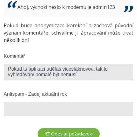
Video
Ahoj, výchozí heslo k modemu je admin123
-41%
Copywriter
Algoritmy
Time management
Ostatní
-10%
Pokud bude anonymizace korektní a zachová původní
WordPress specialista
Umělá inteligence (AI)
Windows
Fórum
význam komentáře, schválíme ji. Zpracování může trvat
několik dní.
SEO specialista
Pro děti
Linux
Více
Komentář
Sítě
Fórum
Kybernetická bezpečnost
Elektronický podpis
Antispam - Zadej aktuální rok
Fórum