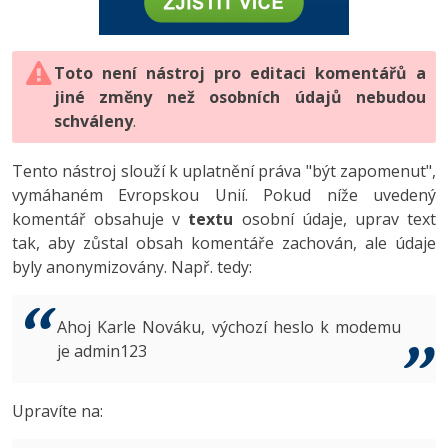
-80%
Vývojář mobilních aplikací
-80%
Python
Digitální gramotnost
Photoshop
HTML5, CSS3, Bootstrap, SEO
PHP
-80%
-30%
Specialista na AI a bigdata
-80%
JavaScript
Marketing
Toto není nástroj pro editaci komentářů a
Adobe Illustrator
SQL a databáze
JavaScript
jiné změny než osobních údajů nebudou
-80%
C# Game developer
-30%
PHP
WordPress
schváleny
Adobe Lightroom
.
Testování a verzování
Python
-80%
-30%
Webdesigner
-15%
C++
SEO
Adobe XD
Tento nástroj slouží k uplatnění práva "být zapomenut",
UML a návrhové vzory
HTML / CSS
vymáhaném Evropskou Unií. Pokud níže uvedený
-80%
Tester
-25%
Swift
UX
Adobe InDesign
komentář obsahuje v
textu
osobní údaje, uprav text
React
UML a návrhové vzory
tak, aby zůstal obsah komentáře zachován, ale údaje
-80%
Systémový administrátor
Kotlin
Business
Adobe After Effects
byly anonymizovány. Např. tedy:
Spring
MySQL/MariaDB
-80%
-25%
Grafik / UX/UI návrhář
-80%
C
Kryptoměny
Blender
ASP.NET MVC
MS-SQL
Ahoj Karle Nováku, výchozí heslo k modemu
-30%
3D grafik
VB.NET
je admin123
Copywriting
Inkscape
Django
SQLite
-80%
Projektový manažer
-80%
SQL
MS Office
Fotografování
Upravíte na:
Best practices
-80%
Databázový analytik
Návrh SW
Google Dokumenty