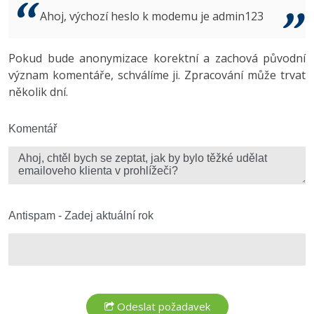
Video
Ahoj, výchozí heslo k modemu je admin123
-41%
Copywriter
Algoritmy
Time management
Ostatní
-10%
Pokud bude anonymizace korektní a zachová původní
WordPress specialista
Umělá inteligence (AI)
Windows
Fórum
význam komentáře, schválíme ji. Zpracování může trvat
několik dní.
SEO specialista
Pro děti
Linux
Více
Komentář
Sítě
Fórum
Kybernetická bezpečnost
Elektronický podpis
Antispam - Zadej aktuální rok
Fórum