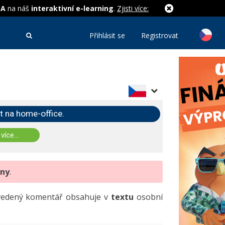
MA
na náš
interaktivní e-learning
.
Zjisti více:
Přihlásit se
Registrovat
t na home-office.
 více...
eny
.
uvedený komentář obsahuje v
textu
osobní