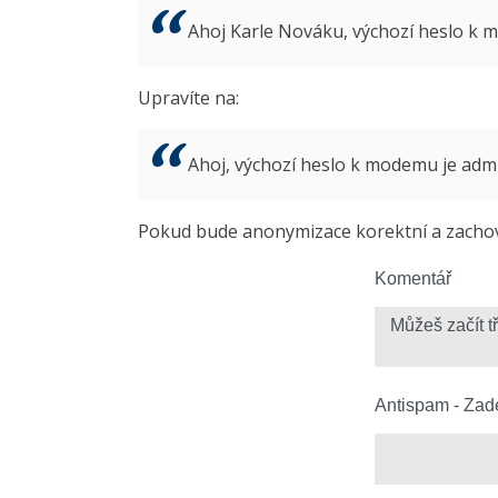
Ahoj Karle Nováku, výchozí heslo k
Upravíte na:
Ahoj, výchozí heslo k modemu je ad
Pokud bude anonymizace korektní a zachová
Komentář
Antispam - Zade