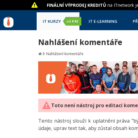
FINÁLNÍ VÝPRODEJ KREDITŮ
na ITnetwork je
IT KURZY
IT E-LEARNING
PŘ
od
0 Kč
Nahlášení komentáře
Nahlášení komentáře
Toto není nástroj pro editaci kom
Tento nástroj slouží k uplatnění práva 
údaje, uprav text tak, aby zůstal obsah ko