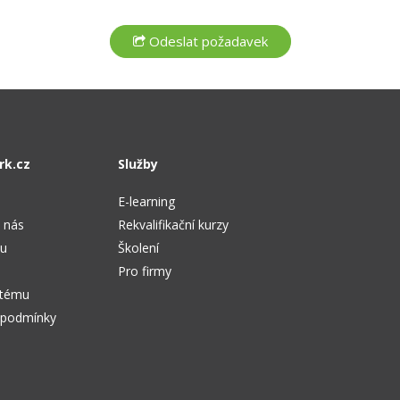
rk.cz
Služby
E-learning
 nás
Rekvalifikační kurzy
tu
Školení
Pro firmy
stému
 podmínky