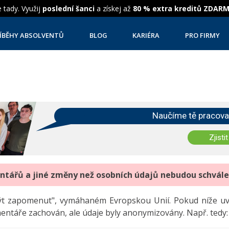
 tady. Využij
poslední šanci
a získej až
80 % extra kreditů ZDAR
ÍBĚHY ABSOLVENTŮ
BLOG
KARIÉRA
PRO FIRMY
Naučíme tě pracova
Zjistit
entářů a jiné změny než osobních údajů nebudou schvál
"být zapomenut", vymáhaném Evropskou Unií. Pokud níže 
mentáře zachován, ale údaje byly anonymizovány. Např. tedy: