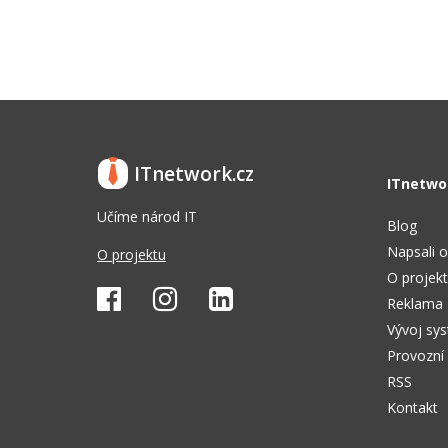
ITnetwork.cz
ITnetwo
Učíme národ IT
Blog
Napsali o
O projektu
O projek
Reklama
Vývoj sy
Provozní
RSS
Kontakt