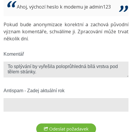
Video
Ahoj, výchozí heslo k modemu je admin123
-41%
Copywriter
Algoritmy
Time management
Ostatní
-10%
Pokud bude anonymizace korektní a zachová původní
WordPress specialista
Umělá inteligence (AI)
Windows
Fórum
význam komentáře, schválíme ji. Zpracování může trvat
několik dní.
SEO specialista
Pro děti
Linux
Více
Komentář
Sítě
Fórum
Kybernetická bezpečnost
Elektronický podpis
Antispam - Zadej aktuální rok
Fórum