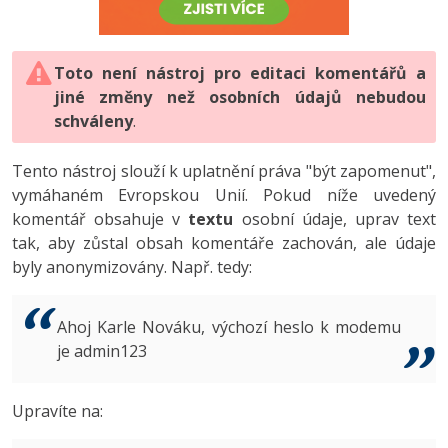
-80%
Vývojář mobilních aplikací
-80%
Python
Digitální gramotnost
Photoshop
HTML5, CSS3, Bootstrap, SEO
PHP
-80%
-30%
Specialista na AI a bigdata
-80%
JavaScript
Marketing
Toto není nástroj pro editaci komentářů a
Adobe Illustrator
SQL a databáze
JavaScript
jiné změny než osobních údajů nebudou
-80%
C# Game developer
-30%
PHP
WordPress
schváleny
Adobe Lightroom
.
Testování a verzování
Python
-80%
-30%
Webdesigner
-15%
C++
SEO
Adobe XD
Tento nástroj slouží k uplatnění práva "být zapomenut",
UML a návrhové vzory
HTML / CSS
vymáhaném Evropskou Unií. Pokud níže uvedený
-80%
Tester
-25%
Swift
UX
Adobe InDesign
komentář obsahuje v
textu
osobní údaje, uprav text
React
UML a návrhové vzory
tak, aby zůstal obsah komentáře zachován, ale údaje
-80%
Systémový administrátor
Kotlin
Business
Adobe After Effects
byly anonymizovány. Např. tedy:
Spring
MySQL/MariaDB
-80%
-25%
Grafik / UX/UI návrhář
-80%
C
Kryptoměny
Blender
ASP.NET MVC
MS-SQL
Ahoj Karle Nováku, výchozí heslo k modemu
-30%
3D grafik
VB.NET
je admin123
Copywriting
Inkscape
Django
SQLite
-80%
Projektový manažer
-80%
SQL
MS Office
Fotografování
Upravíte na:
Best practices
-80%
Databázový analytik
Návrh SW
Google Dokumenty