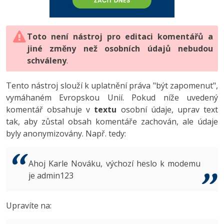
-80%
Vývojář mobilních aplikací
-80%
Python
Digitální gramotnost
Photoshop
HTML5, CSS3, Bootstrap, SEO
PHP
-80%
-30%
Specialista na AI a bigdata
-80%
JavaScript
Marketing
Toto není nástroj pro editaci komentářů a
Adobe Illustrator
SQL a databáze
JavaScript
jiné změny než osobních údajů nebudou
-80%
C# Game developer
-30%
PHP
WordPress
schváleny
Adobe Lightroom
.
Testování a verzování
Python
-80%
-30%
Webdesigner
-15%
C++
SEO
Adobe XD
Tento nástroj slouží k uplatnění práva "být zapomenut",
UML a návrhové vzory
HTML / CSS
vymáhaném Evropskou Unií. Pokud níže uvedený
-80%
Tester
-25%
Swift
UX
Adobe InDesign
komentář obsahuje v
textu
osobní údaje, uprav text
React
UML a návrhové vzory
tak, aby zůstal obsah komentáře zachován, ale údaje
-80%
Systémový administrátor
Kotlin
Business
Adobe After Effects
byly anonymizovány. Např. tedy:
Spring
MySQL/MariaDB
-80%
-25%
Grafik / UX/UI návrhář
-80%
C
Kryptoměny
Blender
ASP.NET MVC
MS-SQL
Ahoj Karle Nováku, výchozí heslo k modemu
-30%
3D grafik
VB.NET
je admin123
Copywriting
Inkscape
Django
SQLite
-80%
Projektový manažer
-80%
SQL
MS Office
Fotografování
Upravíte na:
Best practices
-80%
Databázový analytik
Návrh SW
Google Dokumenty