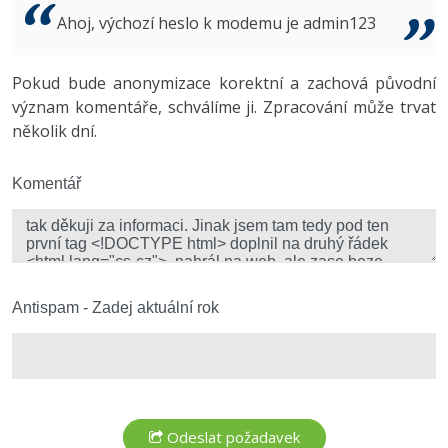
Video
Ahoj, výchozí heslo k modemu je admin123
-41%
Copywriter
Algoritmy
Time management
Ostatní
-10%
Pokud bude anonymizace korektní a zachová původní
WordPress specialista
Umělá inteligence (AI)
Windows
Fórum
význam komentáře, schválíme ji. Zpracování může trvat
několik dní.
SEO specialista
Pro děti
Linux
Více
Komentář
Sítě
Fórum
Kybernetická bezpečnost
Elektronický podpis
Antispam - Zadej aktuální rok
Fórum