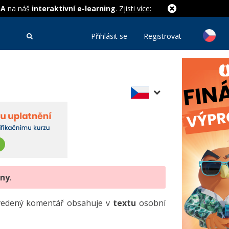
MA
na náš
interaktivní e-learning
.
Zjisti více:
Přihlásit se
Registrovat
eny
.
uvedený komentář obsahuje v
textu
osobní