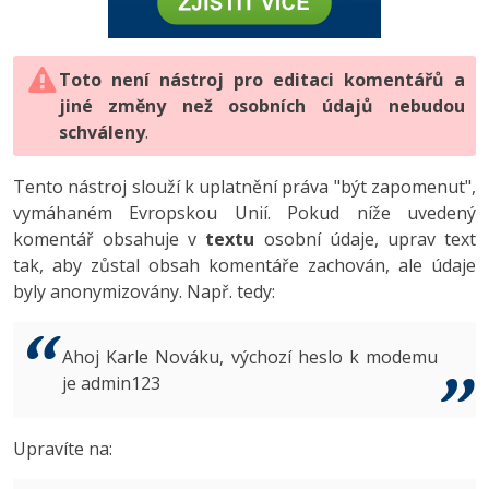
-80%
Vývojář mobilních aplikací
-80%
Python
Digitální gramotnost
Photoshop
HTML5, CSS3, Bootstrap, SEO
PHP
-80%
-30%
Specialista na AI a bigdata
-80%
JavaScript
Marketing
Toto není nástroj pro editaci komentářů a
Adobe Illustrator
SQL a databáze
JavaScript
jiné změny než osobních údajů nebudou
-80%
C# Game developer
-30%
PHP
WordPress
schváleny
Adobe Lightroom
.
Testování a verzování
Python
-80%
-30%
Webdesigner
-15%
C++
SEO
Adobe XD
Tento nástroj slouží k uplatnění práva "být zapomenut",
UML a návrhové vzory
HTML / CSS
vymáhaném Evropskou Unií. Pokud níže uvedený
-80%
Tester
-25%
Swift
UX
Adobe InDesign
komentář obsahuje v
textu
osobní údaje, uprav text
React
UML a návrhové vzory
tak, aby zůstal obsah komentáře zachován, ale údaje
-80%
Systémový administrátor
Kotlin
Business
Adobe After Effects
byly anonymizovány. Např. tedy:
Spring
MySQL/MariaDB
-80%
-25%
Grafik / UX/UI návrhář
-80%
C
Kryptoměny
Blender
ASP.NET MVC
MS-SQL
Ahoj Karle Nováku, výchozí heslo k modemu
-30%
3D grafik
VB.NET
je admin123
Copywriting
Inkscape
Django
SQLite
-80%
Projektový manažer
-80%
SQL
MS Office
Fotografování
Upravíte na:
Best practices
-80%
Databázový analytik
Návrh SW
Google Dokumenty