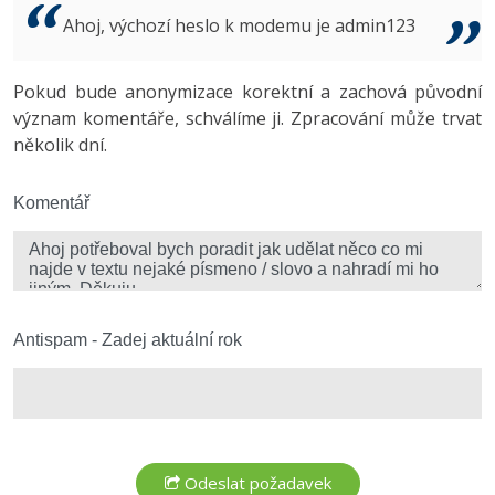
Video
Ahoj, výchozí heslo k modemu je admin123
-41%
Copywriter
Algoritmy
Time management
Ostatní
-10%
Pokud bude anonymizace korektní a zachová původní
WordPress specialista
Umělá inteligence (AI)
Windows
Fórum
význam komentáře, schválíme ji. Zpracování může trvat
několik dní.
SEO specialista
Pro děti
Linux
Více
Komentář
Sítě
Fórum
Kybernetická bezpečnost
Elektronický podpis
Antispam - Zadej aktuální rok
Fórum