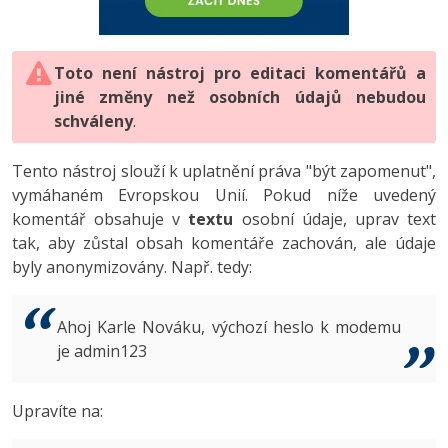
-80%
Vývojář mobilních aplikací
-80%
Python
Digitální gramotnost
Photoshop
HTML5, CSS3, Bootstrap, SEO
PHP
-80%
-30%
Specialista na AI a bigdata
-80%
JavaScript
Marketing
Toto není nástroj pro editaci komentářů a
Adobe Illustrator
SQL a databáze
JavaScript
jiné změny než osobních údajů nebudou
-80%
C# Game developer
-30%
PHP
WordPress
schváleny
Adobe Lightroom
.
Testování a verzování
Python
-80%
-30%
Webdesigner
-15%
C++
SEO
Adobe XD
Tento nástroj slouží k uplatnění práva "být zapomenut",
UML a návrhové vzory
HTML / CSS
vymáhaném Evropskou Unií. Pokud níže uvedený
-80%
Tester
-25%
Swift
UX
Adobe InDesign
komentář obsahuje v
textu
osobní údaje, uprav text
React
UML a návrhové vzory
tak, aby zůstal obsah komentáře zachován, ale údaje
-80%
Systémový administrátor
Kotlin
Business
Adobe After Effects
byly anonymizovány. Např. tedy:
Spring
MySQL/MariaDB
-80%
-25%
Grafik / UX/UI návrhář
-80%
C
Kryptoměny
Blender
ASP.NET MVC
MS-SQL
Ahoj Karle Nováku, výchozí heslo k modemu
-30%
3D grafik
VB.NET
je admin123
Copywriting
Inkscape
Django
SQLite
-80%
Projektový manažer
-80%
SQL
MS Office
Fotografování
Upravíte na:
Best practices
-80%
Databázový analytik
Návrh SW
Google Dokumenty