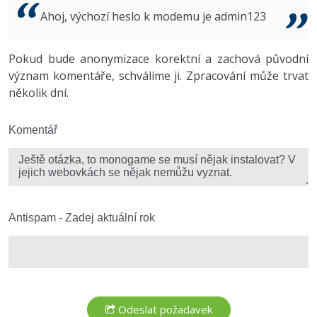
Video
Ahoj, výchozí heslo k modemu je admin123
-41%
Copywriter
Algoritmy
Time management
Ostatní
-10%
Pokud bude anonymizace korektní a zachová původní
WordPress specialista
Umělá inteligence (AI)
Windows
Fórum
význam komentáře, schválíme ji. Zpracování může trvat
několik dní.
SEO specialista
Pro děti
Linux
Více
Komentář
Sítě
Fórum
Kybernetická bezpečnost
Elektronický podpis
Antispam - Zadej aktuální rok
Fórum