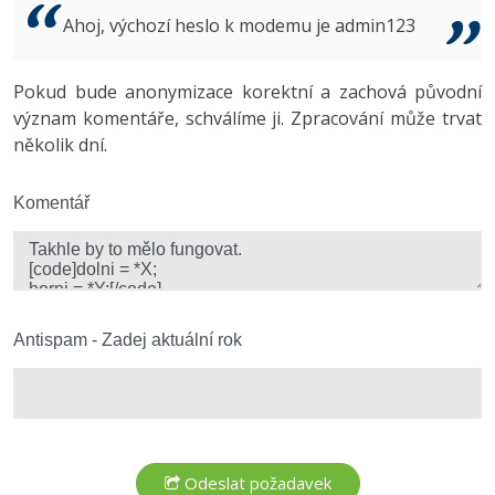
Video
Ahoj, výchozí heslo k modemu je admin123
-41%
Copywriter
Algoritmy
Time management
Ostatní
-10%
Pokud bude anonymizace korektní a zachová původní
WordPress specialista
Umělá inteligence (AI)
Windows
Fórum
význam komentáře, schválíme ji. Zpracování může trvat
několik dní.
SEO specialista
Pro děti
Linux
Více
Komentář
Sítě
Fórum
Kybernetická bezpečnost
Elektronický podpis
Antispam - Zadej aktuální rok
Fórum