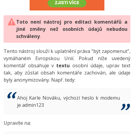
-80%
Vývojář mobilních aplikací
-80%
Python
Digitální gramotnost
Photoshop
HTML5, CSS3, Bootstrap, SEO
PHP
-80%
-30%
Specialista na AI a bigdata
-80%
JavaScript
Marketing
Toto není nástroj pro editaci komentářů a
Adobe Illustrator
SQL a databáze
JavaScript
jiné změny než osobních údajů nebudou
-80%
C# Game developer
-30%
PHP
WordPress
schváleny
Adobe Lightroom
.
Testování a verzování
Python
-80%
-30%
Webdesigner
-15%
C++
SEO
Adobe XD
Tento nástroj slouží k uplatnění práva "být zapomenut",
UML a návrhové vzory
HTML / CSS
vymáhaném Evropskou Unií. Pokud níže uvedený
-80%
Tester
-25%
Swift
UX
Adobe InDesign
komentář obsahuje v
textu
osobní údaje, uprav text
React
UML a návrhové vzory
tak, aby zůstal obsah komentáře zachován, ale údaje
-80%
Systémový administrátor
Kotlin
Business
Adobe After Effects
byly anonymizovány. Např. tedy:
Spring
MySQL/MariaDB
-80%
-25%
Grafik / UX/UI návrhář
-80%
C
Kryptoměny
Blender
ASP.NET MVC
MS-SQL
Ahoj Karle Nováku, výchozí heslo k modemu
-30%
3D grafik
VB.NET
je admin123
Copywriting
Inkscape
Django
SQLite
-80%
Projektový manažer
-80%
SQL
MS Office
Fotografování
Upravíte na:
Best practices
-80%
Databázový analytik
Návrh SW
Google Dokumenty