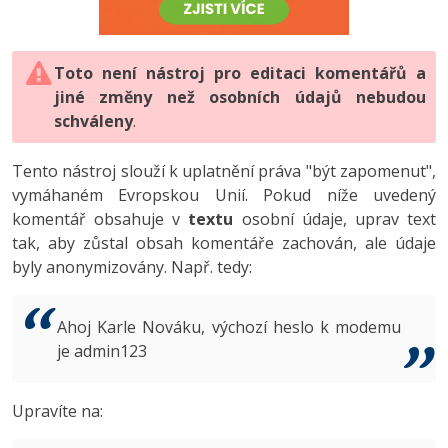
-80%
Vývojář mobilních aplikací
-80%
Python
Digitální gramotnost
Photoshop
HTML5, CSS3, Bootstrap, SEO
PHP
-80%
-30%
Specialista na AI a bigdata
-80%
JavaScript
Marketing
Toto není nástroj pro editaci komentářů a
Adobe Illustrator
SQL a databáze
JavaScript
jiné změny než osobních údajů nebudou
-80%
C# Game developer
-30%
PHP
WordPress
schváleny
Adobe Lightroom
.
Testování a verzování
Python
-80%
-30%
Webdesigner
-15%
C++
SEO
Adobe XD
Tento nástroj slouží k uplatnění práva "být zapomenut",
UML a návrhové vzory
HTML / CSS
vymáhaném Evropskou Unií. Pokud níže uvedený
-80%
Tester
-25%
Swift
UX
Adobe InDesign
komentář obsahuje v
textu
osobní údaje, uprav text
React
UML a návrhové vzory
tak, aby zůstal obsah komentáře zachován, ale údaje
-80%
Systémový administrátor
Kotlin
Business
Adobe After Effects
byly anonymizovány. Např. tedy:
Spring
MySQL/MariaDB
-80%
-25%
Grafik / UX/UI návrhář
-80%
C
Kryptoměny
Blender
ASP.NET MVC
MS-SQL
Ahoj Karle Nováku, výchozí heslo k modemu
-30%
3D grafik
VB.NET
je admin123
Copywriting
Inkscape
Django
SQLite
-80%
Projektový manažer
-80%
SQL
MS Office
Fotografování
Upravíte na:
Best practices
-80%
Databázový analytik
Návrh SW
Google Dokumenty