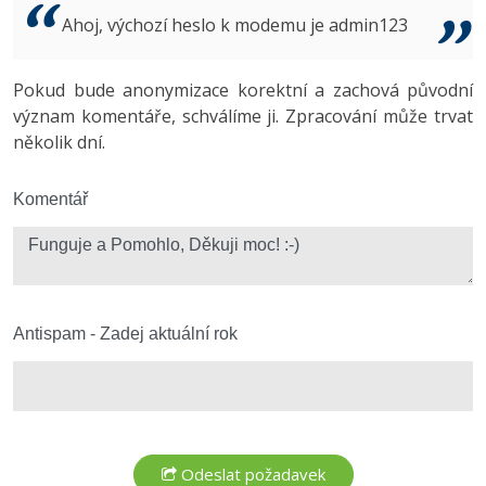
Video
Ahoj, výchozí heslo k modemu je admin123
-41%
Copywriter
Algoritmy
Time management
Ostatní
-10%
Pokud bude anonymizace korektní a zachová původní
WordPress specialista
Umělá inteligence (AI)
Windows
Fórum
význam komentáře, schválíme ji. Zpracování může trvat
několik dní.
SEO specialista
Pro děti
Linux
Více
Komentář
Sítě
Fórum
Kybernetická bezpečnost
Elektronický podpis
Antispam - Zadej aktuální rok
Fórum