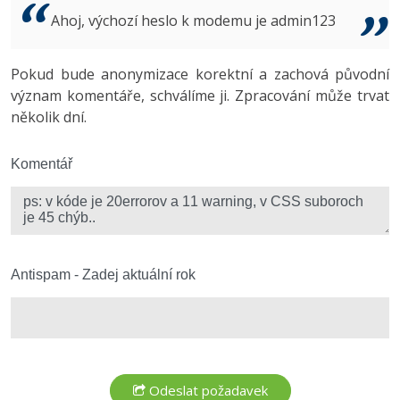
Video
Ahoj, výchozí heslo k modemu je admin123
-41%
Copywriter
Algoritmy
Time management
Ostatní
-10%
Pokud bude anonymizace korektní a zachová původní
WordPress specialista
Umělá inteligence (AI)
Windows
Fórum
význam komentáře, schválíme ji. Zpracování může trvat
několik dní.
SEO specialista
Pro děti
Linux
Více
Komentář
Sítě
Fórum
Kybernetická bezpečnost
Elektronický podpis
Antispam - Zadej aktuální rok
Fórum