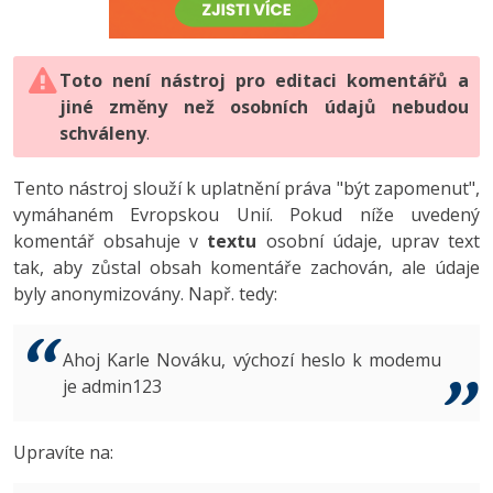
-80%
Vývojář mobilních aplikací
-80%
Python
Digitální gramotnost
Photoshop
HTML5, CSS3, Bootstrap, SEO
PHP
-80%
-30%
Specialista na AI a bigdata
-80%
JavaScript
Marketing
Toto není nástroj pro editaci komentářů a
Adobe Illustrator
SQL a databáze
JavaScript
jiné změny než osobních údajů nebudou
-80%
C# Game developer
-30%
PHP
WordPress
schváleny
Adobe Lightroom
.
Testování a verzování
Python
-80%
-30%
Webdesigner
-15%
C++
SEO
Adobe XD
Tento nástroj slouží k uplatnění práva "být zapomenut",
UML a návrhové vzory
HTML / CSS
vymáhaném Evropskou Unií. Pokud níže uvedený
-80%
Tester
-25%
Swift
UX
Adobe InDesign
komentář obsahuje v
textu
osobní údaje, uprav text
React
UML a návrhové vzory
tak, aby zůstal obsah komentáře zachován, ale údaje
-80%
Systémový administrátor
Kotlin
Business
Adobe After Effects
byly anonymizovány. Např. tedy:
Spring
MySQL/MariaDB
-80%
-25%
Grafik / UX/UI návrhář
-80%
C
Kryptoměny
Blender
ASP.NET MVC
MS-SQL
Ahoj Karle Nováku, výchozí heslo k modemu
-30%
3D grafik
VB.NET
je admin123
Copywriting
Inkscape
Django
SQLite
-80%
Projektový manažer
-80%
SQL
MS Office
Fotografování
Upravíte na:
Best practices
-80%
Databázový analytik
Návrh SW
Google Dokumenty