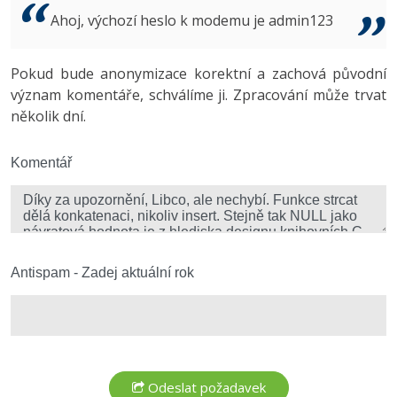
Video
Ahoj, výchozí heslo k modemu je admin123
-41%
Copywriter
Algoritmy
Time management
Ostatní
-10%
Pokud bude anonymizace korektní a zachová původní
WordPress specialista
Umělá inteligence (AI)
Windows
Fórum
význam komentáře, schválíme ji. Zpracování může trvat
několik dní.
SEO specialista
Pro děti
Linux
Více
Komentář
Sítě
Fórum
Kybernetická bezpečnost
Elektronický podpis
Antispam - Zadej aktuální rok
Fórum