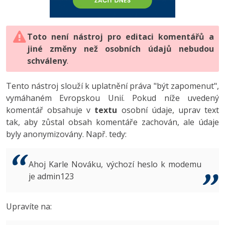
-80%
Vývojář mobilních aplikací
-80%
Python
Digitální gramotnost
Photoshop
HTML5, CSS3, Bootstrap, SEO
PHP
-80%
-30%
Specialista na AI a bigdata
-80%
JavaScript
Marketing
Toto není nástroj pro editaci komentářů a
Adobe Illustrator
SQL a databáze
JavaScript
jiné změny než osobních údajů nebudou
-80%
C# Game developer
-30%
PHP
WordPress
schváleny
Adobe Lightroom
.
Testování a verzování
Python
-80%
-30%
Webdesigner
-15%
C++
SEO
Adobe XD
Tento nástroj slouží k uplatnění práva "být zapomenut",
UML a návrhové vzory
HTML / CSS
vymáhaném Evropskou Unií. Pokud níže uvedený
-80%
Tester
-25%
Swift
UX
Adobe InDesign
komentář obsahuje v
textu
osobní údaje, uprav text
React
UML a návrhové vzory
tak, aby zůstal obsah komentáře zachován, ale údaje
-80%
Systémový administrátor
Kotlin
Business
Adobe After Effects
byly anonymizovány. Např. tedy:
Spring
MySQL/MariaDB
-80%
-25%
Grafik / UX/UI návrhář
-80%
C
Kryptoměny
Blender
ASP.NET MVC
MS-SQL
Ahoj Karle Nováku, výchozí heslo k modemu
-30%
3D grafik
VB.NET
je admin123
Copywriting
Inkscape
Django
SQLite
-80%
Projektový manažer
-80%
SQL
MS Office
Fotografování
Upravíte na:
Best practices
-80%
Databázový analytik
Návrh SW
Google Dokumenty