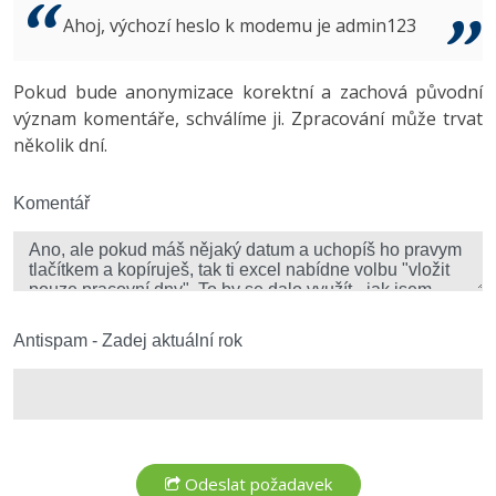
Video
Ahoj, výchozí heslo k modemu je admin123
-41%
Copywriter
Algoritmy
Time management
Ostatní
-10%
Pokud bude anonymizace korektní a zachová původní
WordPress specialista
Umělá inteligence (AI)
Windows
Fórum
význam komentáře, schválíme ji. Zpracování může trvat
několik dní.
SEO specialista
Pro děti
Linux
Více
Komentář
Sítě
Fórum
Kybernetická bezpečnost
Elektronický podpis
Antispam - Zadej aktuální rok
Fórum