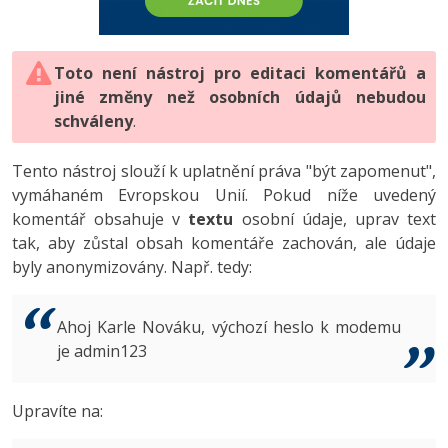
-80%
Vývojář mobilních aplikací
-80%
Python
Digitální gramotnost
Photoshop
HTML5, CSS3, Bootstrap, SEO
PHP
-80%
-30%
Specialista na AI a bigdata
-80%
JavaScript
Marketing
Toto není nástroj pro editaci komentářů a
Adobe Illustrator
SQL a databáze
JavaScript
jiné změny než osobních údajů nebudou
-80%
C# Game developer
-30%
PHP
WordPress
schváleny
Adobe Lightroom
.
Testování a verzování
Python
-80%
-30%
Webdesigner
-15%
C++
SEO
Adobe XD
Tento nástroj slouží k uplatnění práva "být zapomenut",
UML a návrhové vzory
HTML / CSS
vymáhaném Evropskou Unií. Pokud níže uvedený
-80%
Tester
-25%
Swift
UX
Adobe InDesign
komentář obsahuje v
textu
osobní údaje, uprav text
React
UML a návrhové vzory
tak, aby zůstal obsah komentáře zachován, ale údaje
-80%
Systémový administrátor
Kotlin
Business
Adobe After Effects
byly anonymizovány. Např. tedy:
Spring
MySQL/MariaDB
-80%
-25%
Grafik / UX/UI návrhář
-80%
C
Kryptoměny
Blender
ASP.NET MVC
MS-SQL
Ahoj Karle Nováku, výchozí heslo k modemu
-30%
3D grafik
VB.NET
je admin123
Copywriting
Inkscape
Django
SQLite
-80%
Projektový manažer
-80%
SQL
MS Office
Fotografování
Upravíte na:
Best practices
-80%
Databázový analytik
Návrh SW
Google Dokumenty