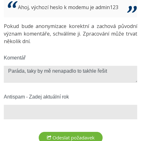
Video
Ahoj, výchozí heslo k modemu je admin123
-41%
Copywriter
Algoritmy
Time management
Ostatní
-10%
Pokud bude anonymizace korektní a zachová původní
WordPress specialista
Umělá inteligence (AI)
Windows
Fórum
význam komentáře, schválíme ji. Zpracování může trvat
několik dní.
SEO specialista
Pro děti
Linux
Více
Komentář
Sítě
Fórum
Kybernetická bezpečnost
Elektronický podpis
Antispam - Zadej aktuální rok
Fórum