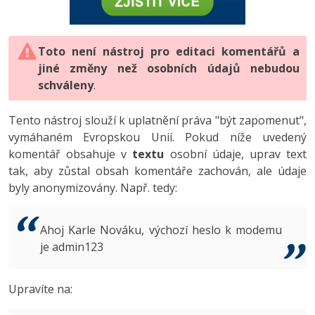
-80%
Vývojář mobilních aplikací
-80%
Python
Digitální gramotnost
Photoshop
HTML5, CSS3, Bootstrap, SEO
PHP
-80%
-30%
Specialista na AI a bigdata
-80%
JavaScript
Marketing
Toto není nástroj pro editaci komentářů a
Adobe Illustrator
SQL a databáze
JavaScript
jiné změny než osobních údajů nebudou
-80%
C# Game developer
-30%
PHP
WordPress
schváleny
Adobe Lightroom
.
Testování a verzování
Python
-80%
-30%
Webdesigner
-15%
C++
SEO
Adobe XD
Tento nástroj slouží k uplatnění práva "být zapomenut",
UML a návrhové vzory
HTML / CSS
vymáhaném Evropskou Unií. Pokud níže uvedený
-80%
Tester
-25%
Swift
UX
Adobe InDesign
komentář obsahuje v
textu
osobní údaje, uprav text
React
UML a návrhové vzory
tak, aby zůstal obsah komentáře zachován, ale údaje
-80%
Systémový administrátor
Kotlin
Business
Adobe After Effects
byly anonymizovány. Např. tedy:
Spring
MySQL/MariaDB
-80%
-25%
Grafik / UX/UI návrhář
-80%
C
Kryptoměny
Blender
ASP.NET MVC
MS-SQL
Ahoj Karle Nováku, výchozí heslo k modemu
-30%
3D grafik
VB.NET
je admin123
Copywriting
Inkscape
Django
SQLite
-80%
Projektový manažer
-80%
SQL
MS Office
Fotografování
Upravíte na:
Best practices
-80%
Databázový analytik
Návrh SW
Google Dokumenty