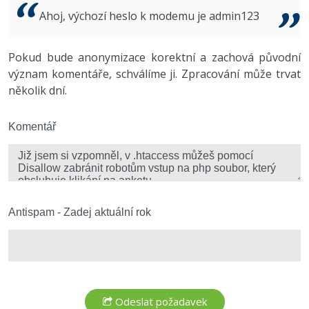
Video
Ahoj, výchozí heslo k modemu je admin123
-41%
Copywriter
Algoritmy
Time management
Ostatní
-10%
Pokud bude anonymizace korektní a zachová původní
WordPress specialista
Umělá inteligence (AI)
Windows
Fórum
význam komentáře, schválíme ji. Zpracování může trvat
několik dní.
SEO specialista
Pro děti
Linux
Více
Komentář
Sítě
Fórum
Kybernetická bezpečnost
Elektronický podpis
Antispam - Zadej aktuální rok
Fórum