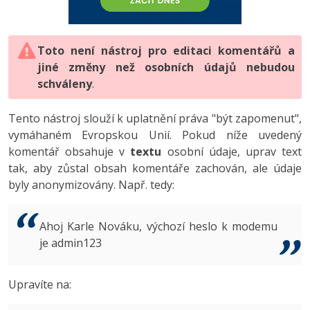
-80%
Vývojář mobilních aplikací
-80%
Python
Digitální gramotnost
Photoshop
HTML5, CSS3, Bootstrap, SEO
PHP
-80%
-30%
Specialista na AI a bigdata
-80%
JavaScript
Marketing
Toto není nástroj pro editaci komentářů a
Adobe Illustrator
SQL a databáze
JavaScript
jiné změny než osobních údajů nebudou
-80%
C# Game developer
-30%
PHP
WordPress
schváleny
Adobe Lightroom
.
Testování a verzování
Python
-80%
-30%
Webdesigner
-15%
C++
SEO
Adobe XD
Tento nástroj slouží k uplatnění práva "být zapomenut",
UML a návrhové vzory
HTML / CSS
vymáhaném Evropskou Unií. Pokud níže uvedený
-80%
Tester
-25%
Swift
UX
Adobe InDesign
komentář obsahuje v
textu
osobní údaje, uprav text
React
UML a návrhové vzory
tak, aby zůstal obsah komentáře zachován, ale údaje
-80%
Systémový administrátor
Kotlin
Business
Adobe After Effects
byly anonymizovány. Např. tedy:
Spring
MySQL/MariaDB
-80%
-25%
Grafik / UX/UI návrhář
-80%
C
Kryptoměny
Blender
ASP.NET MVC
MS-SQL
Ahoj Karle Nováku, výchozí heslo k modemu
-30%
3D grafik
VB.NET
je admin123
Copywriting
Inkscape
Django
SQLite
-80%
Projektový manažer
-80%
SQL
MS Office
Fotografování
Upravíte na:
Best practices
-80%
Databázový analytik
Návrh SW
Google Dokumenty