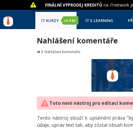
FINÁLNÍ VÝPRODEJ KREDITŮ
na ITnetwork je
IT KURZY
IT E-LEARNING
PŘ
od
0 Kč
Nahlášení komentáře
Nahlášení komentáře
Toto není nástroj pro editaci kom
Tento nástroj slouží k uplatnění práva 
údaje, uprav text tak, aby zůstal obsah ko