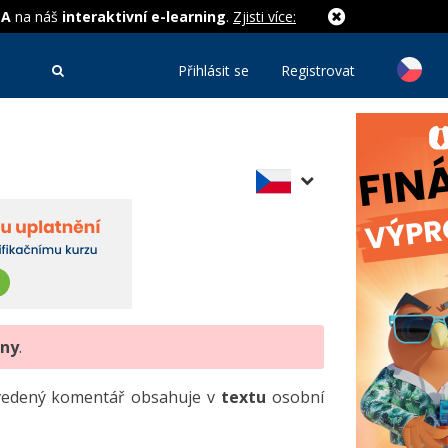
MA
na náš
interaktivní e-learning
.
Zjisti více:
Přihlásit se
Registrovat
eny
.
uvedený komentář obsahuje v
textu
osobní