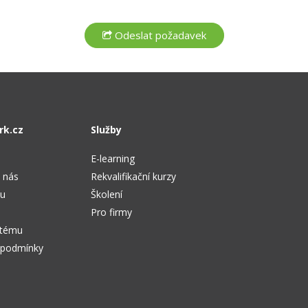
rk.cz
Služby
E-learning
 nás
Rekvalifikační kurzy
tu
Školení
Pro firmy
stému
 podmínky