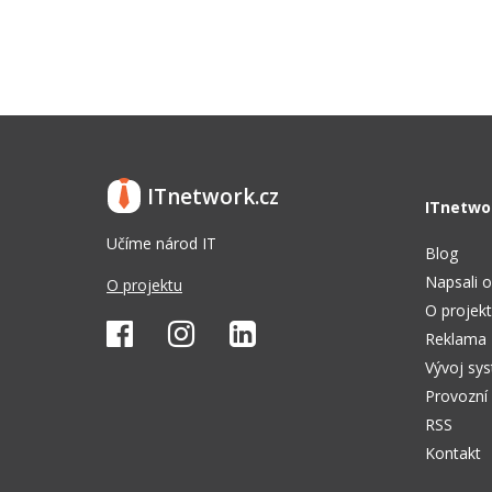
ITnetwork.cz
ITnetwo
Učíme národ IT
Blog
Napsali o
O projektu
O projek
Reklama
Vývoj sy
Provozní
RSS
Kontakt