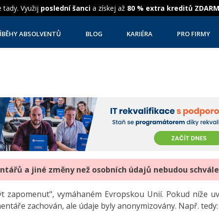
 tady. Využij
poslední šanci
a získej až
80 % extra kreditů ZDAR
ÍBĚHY ABSOLVENTŮ
BLOG
KARIÉRA
PRO FIRMY
entářů a jiné změny než osobních údajů nebudou schvál
"být zapomenut", vymáhaném Evropskou Unií. Pokud níže 
mentáře zachován, ale údaje byly anonymizovány. Např. tedy: