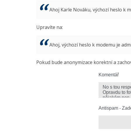
Ahoj Karle Nováku, výchozí heslo k
Upravíte na:
Ahoj, výchozí heslo k modemu je ad
Pokud bude anonymizace korektní a zachová
Komentář
Antispam - Zade