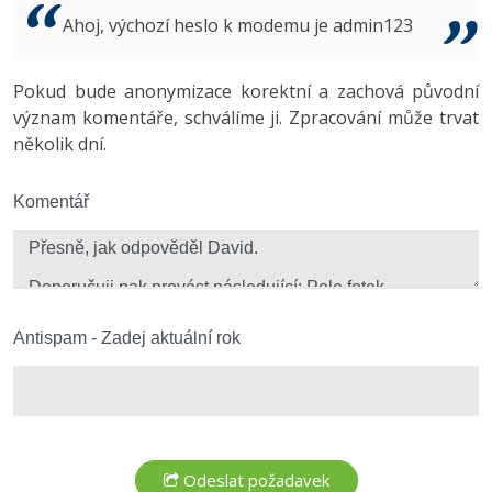
Video
Ahoj, výchozí heslo k modemu je admin123
-41%
Copywriter
Algoritmy
Time management
Ostatní
-10%
Pokud bude anonymizace korektní a zachová původní
WordPress specialista
Umělá inteligence (AI)
Windows
Fórum
význam komentáře, schválíme ji. Zpracování může trvat
několik dní.
SEO specialista
Pro děti
Linux
Více
Komentář
Sítě
Fórum
Kybernetická bezpečnost
Elektronický podpis
Antispam - Zadej aktuální rok
Fórum