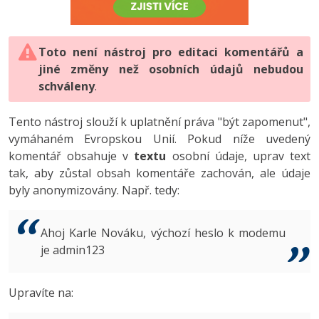
-80%
Vývojář mobilních aplikací
-80%
Python
Digitální gramotnost
Photoshop
HTML5, CSS3, Bootstrap, SEO
PHP
-80%
-30%
Specialista na AI a bigdata
-80%
JavaScript
Marketing
Toto není nástroj pro editaci komentářů a
Adobe Illustrator
SQL a databáze
JavaScript
jiné změny než osobních údajů nebudou
-80%
C# Game developer
-30%
PHP
WordPress
schváleny
Adobe Lightroom
.
Testování a verzování
Python
-80%
-30%
Webdesigner
-15%
C++
SEO
Adobe XD
Tento nástroj slouží k uplatnění práva "být zapomenut",
UML a návrhové vzory
HTML / CSS
vymáhaném Evropskou Unií. Pokud níže uvedený
-80%
Tester
-25%
Swift
UX
Adobe InDesign
komentář obsahuje v
textu
osobní údaje, uprav text
React
UML a návrhové vzory
tak, aby zůstal obsah komentáře zachován, ale údaje
-80%
Systémový administrátor
Kotlin
Business
Adobe After Effects
byly anonymizovány. Např. tedy:
Spring
MySQL/MariaDB
-80%
-25%
Grafik / UX/UI návrhář
-80%
C
Kryptoměny
Blender
ASP.NET MVC
MS-SQL
Ahoj Karle Nováku, výchozí heslo k modemu
-30%
3D grafik
VB.NET
je admin123
Copywriting
Inkscape
Django
SQLite
-80%
Projektový manažer
-80%
SQL
MS Office
Fotografování
Upravíte na:
Best practices
-80%
Databázový analytik
Návrh SW
Google Dokumenty