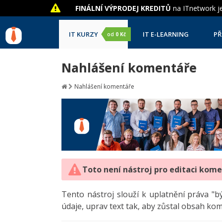
FINÁLNÍ VÝPRODEJ KREDITŮ
na ITnetwork je
IT KURZY
IT E-LEARNING
PŘ
od
0 Kč
Nahlášení komentáře
Nahlášení komentáře
Toto není nástroj pro editaci kom
Tento nástroj slouží k uplatnění práva 
údaje, uprav text tak, aby zůstal obsah ko