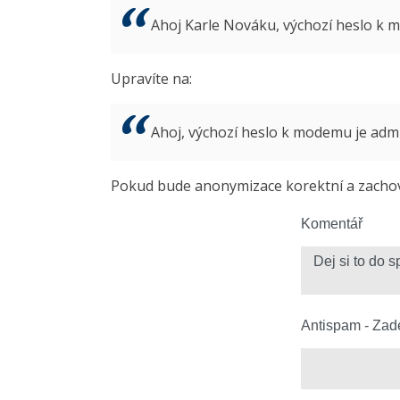
Ahoj Karle Nováku, výchozí heslo k
Upravíte na:
Ahoj, výchozí heslo k modemu je ad
Pokud bude anonymizace korektní a zachová
Komentář
Antispam - Zade