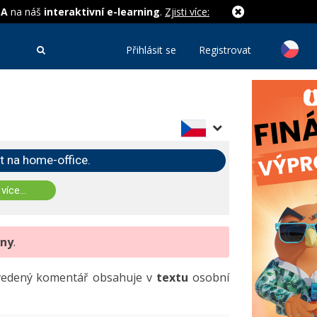
MA
na náš
interaktivní e-learning
.
Zjisti více:
Přihlásit se
Registrovat
t na home-office.
 více...
eny
.
uvedený komentář obsahuje v
textu
osobní