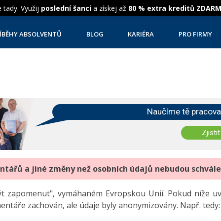
 tady. Využij
poslední šanci
a získej až
80 % extra kreditů ZDAR
ÍBĚHY ABSOLVENTŮ
BLOG
KARIÉRA
PRO FIRMY
Naučíme tě pracova
Zjistit
entářů a jiné změny než osobních údajů nebudou schvál
"být zapomenut", vymáhaném Evropskou Unií. Pokud níže 
mentáře zachován, ale údaje byly anonymizovány. Např. tedy: