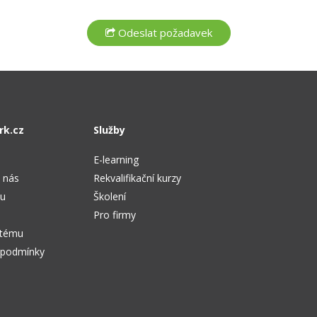
rk.cz
Služby
E-learning
 nás
Rekvalifikační kurzy
tu
Školení
Pro firmy
stému
 podmínky