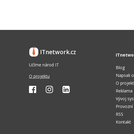
ITnetwork.cz
ITnetwo
Učíme národ IT
Blog
Napsali o
O projektu
O projek
Reklama
Vývoj sy
Provozní
RSS
Kontakt