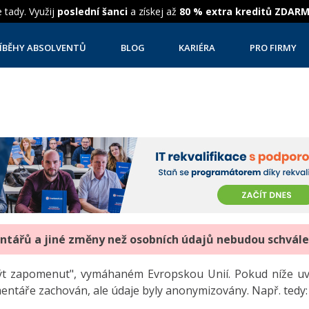
 tady. Využij
poslední šanci
a získej až
80 % extra kreditů ZDAR
ÍBĚHY ABSOLVENTŮ
BLOG
KARIÉRA
PRO FIRMY
entářů a jiné změny než osobních údajů nebudou schvál
"být zapomenut", vymáhaném Evropskou Unií. Pokud níže 
mentáře zachován, ale údaje byly anonymizovány. Např. tedy: