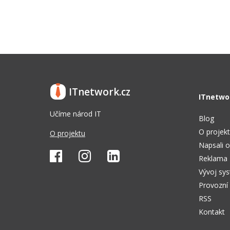
ITnetwork.cz
ITnetwo
Učíme národ IT
Blog
O projek
O projektu
Napsali o
Reklama
Vývoj sy
Provozní
RSS
Kontakt