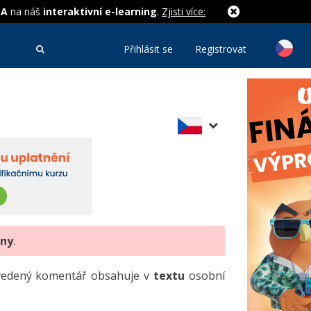
MA
na náš
interaktivní e-learning
.
Zjisti více:
Přihlásit se
Registrovat
eny
.
uvedený komentář obsahuje v
textu
osobní