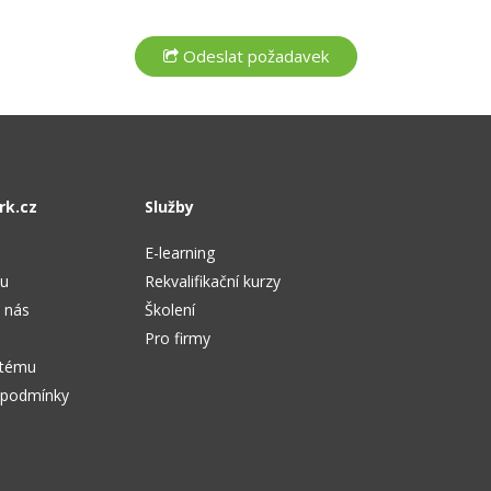
rk.cz
Služby
E-learning
tu
Rekvalifikační kurzy
 nás
Školení
Pro firmy
stému
 podmínky