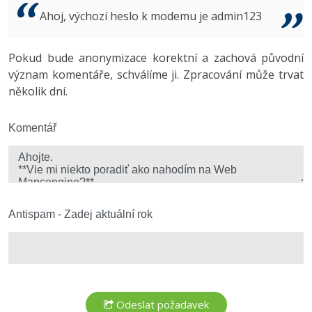
Video
Ahoj, výchozí heslo k modemu je admin123
-41%
Copywriter
Algoritmy
Time management
Ostatní
-10%
Pokud bude anonymizace korektní a zachová původní
WordPress specialista
Umělá inteligence (AI)
Windows
Fórum
význam komentáře, schválíme ji. Zpracování může trvat
několik dní.
SEO specialista
Pro děti
Linux
Více
Komentář
Sítě
Fórum
Kybernetická bezpečnost
Elektronický podpis
Antispam - Zadej aktuální rok
Fórum