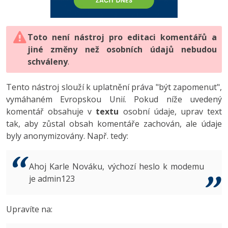
-80%
Vývojář mobilních aplikací
-80%
Python
Digitální gramotnost
Photoshop
HTML5, CSS3, Bootstrap, SEO
PHP
-80%
-30%
Specialista na AI a bigdata
-80%
JavaScript
Marketing
Toto není nástroj pro editaci komentářů a
Adobe Illustrator
SQL a databáze
JavaScript
jiné změny než osobních údajů nebudou
-80%
C# Game developer
-30%
PHP
WordPress
schváleny
Adobe Lightroom
.
Testování a verzování
Python
-80%
-30%
Webdesigner
-15%
C++
SEO
Adobe XD
Tento nástroj slouží k uplatnění práva "být zapomenut",
UML a návrhové vzory
HTML / CSS
vymáhaném Evropskou Unií. Pokud níže uvedený
-80%
Tester
-25%
Swift
UX
Adobe InDesign
komentář obsahuje v
textu
osobní údaje, uprav text
React
UML a návrhové vzory
tak, aby zůstal obsah komentáře zachován, ale údaje
-80%
Systémový administrátor
Kotlin
Business
Adobe After Effects
byly anonymizovány. Např. tedy:
Spring
MySQL/MariaDB
-80%
-25%
Grafik / UX/UI návrhář
-80%
C
Kryptoměny
Blender
ASP.NET MVC
MS-SQL
Ahoj Karle Nováku, výchozí heslo k modemu
-30%
3D grafik
VB.NET
je admin123
Copywriting
Inkscape
Django
SQLite
-80%
Projektový manažer
-80%
SQL
MS Office
Fotografování
Upravíte na:
Best practices
-80%
Databázový analytik
Návrh SW
Google Dokumenty