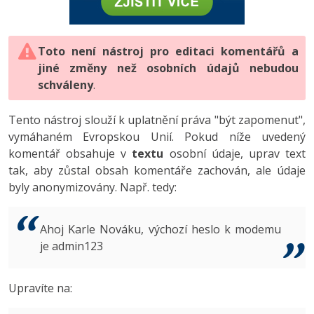
-80%
Vývojář mobilních aplikací
-80%
Python
Digitální gramotnost
Photoshop
HTML5, CSS3, Bootstrap, SEO
PHP
-80%
-30%
Specialista na AI a bigdata
-80%
JavaScript
Marketing
Toto není nástroj pro editaci komentářů a
Adobe Illustrator
SQL a databáze
JavaScript
jiné změny než osobních údajů nebudou
-80%
C# Game developer
-30%
PHP
WordPress
schváleny
Adobe Lightroom
.
Testování a verzování
Python
-80%
-30%
Webdesigner
-15%
C++
SEO
Adobe XD
Tento nástroj slouží k uplatnění práva "být zapomenut",
UML a návrhové vzory
HTML / CSS
vymáhaném Evropskou Unií. Pokud níže uvedený
-80%
Tester
-25%
Swift
UX
Adobe InDesign
komentář obsahuje v
textu
osobní údaje, uprav text
React
UML a návrhové vzory
tak, aby zůstal obsah komentáře zachován, ale údaje
-80%
Systémový administrátor
Kotlin
Business
Adobe After Effects
byly anonymizovány. Např. tedy:
Spring
MySQL/MariaDB
-80%
-25%
Grafik / UX/UI návrhář
-80%
C
Kryptoměny
Blender
ASP.NET MVC
MS-SQL
Ahoj Karle Nováku, výchozí heslo k modemu
-30%
3D grafik
VB.NET
je admin123
Copywriting
Inkscape
Django
SQLite
-80%
Projektový manažer
-80%
SQL
MS Office
Fotografování
Upravíte na:
Best practices
-80%
Databázový analytik
Návrh SW
Google Dokumenty