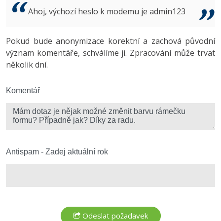
Video
Ahoj, výchozí heslo k modemu je admin123
-41%
Copywriter
Algoritmy
Time management
Ostatní
-10%
Pokud bude anonymizace korektní a zachová původní
WordPress specialista
Umělá inteligence (AI)
Windows
Fórum
význam komentáře, schválíme ji. Zpracování může trvat
několik dní.
SEO specialista
Pro děti
Linux
Více
Komentář
Sítě
Fórum
Kybernetická bezpečnost
Elektronický podpis
Antispam - Zadej aktuální rok
Fórum