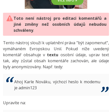
VÍCE INFO »
-80%
Vývojář mobilních aplikací
-80%
Python
Digitální gramotnost
Photoshop
HTML5, CSS3, Bootstrap, SEO
PHP
-80%
-30%
Specialista na AI a bigdata
-80%
JavaScript
Marketing
Toto není nástroj pro editaci komentářů a
Adobe Illustrator
SQL a databáze
JavaScript
jiné změny než osobních údajů nebudou
-80%
C# Game developer
-30%
PHP
WordPress
schváleny
Adobe Lightroom
.
Testování a verzování
Python
-80%
-30%
Webdesigner
-15%
C++
SEO
Adobe XD
Tento nástroj slouží k uplatnění práva "být zapomenut",
UML a návrhové vzory
HTML / CSS
vymáhaném Evropskou Unií. Pokud níže uvedený
-80%
Tester
-25%
Swift
UX
Adobe InDesign
komentář obsahuje v
textu
osobní údaje, uprav text
React
UML a návrhové vzory
tak, aby zůstal obsah komentáře zachován, ale údaje
-80%
Systémový administrátor
Kotlin
Business
Adobe After Effects
byly anonymizovány. Např. tedy:
Spring
MySQL/MariaDB
-80%
-25%
Grafik / UX/UI návrhář
-80%
C
Kryptoměny
Blender
ASP.NET MVC
MS-SQL
Ahoj Karle Nováku, výchozí heslo k modemu
-30%
3D grafik
VB.NET
je admin123
Copywriting
Inkscape
Django
SQLite
-80%
Projektový manažer
-80%
SQL
MS Office
Fotografování
Upravíte na:
Best practices
-80%
Databázový analytik
Návrh SW
Google Dokumenty