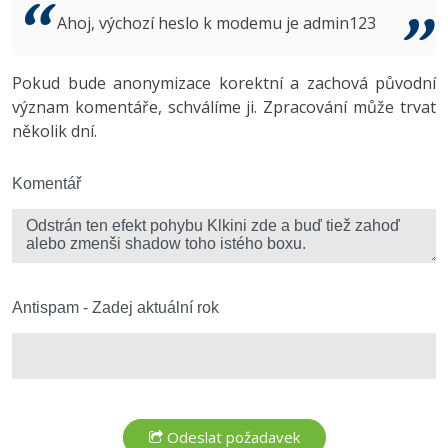
Video
Ahoj, výchozí heslo k modemu je admin123
-41%
Copywriter
Algoritmy
Time management
Ostatní
-10%
Pokud bude anonymizace korektní a zachová původní
WordPress specialista
Umělá inteligence (AI)
Windows
Fórum
význam komentáře, schválíme ji. Zpracování může trvat
několik dní.
SEO specialista
Pro děti
Linux
Více
Komentář
Sítě
Fórum
Kybernetická bezpečnost
Elektronický podpis
Antispam - Zadej aktuální rok
Fórum