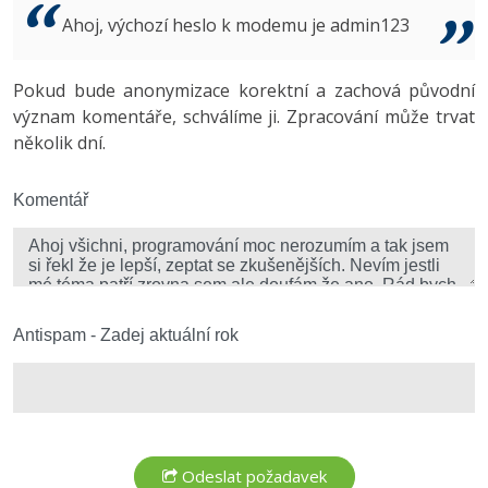
Video
Ahoj, výchozí heslo k modemu je admin123
-41%
Copywriter
Algoritmy
Time management
Ostatní
-10%
Pokud bude anonymizace korektní a zachová původní
WordPress specialista
Umělá inteligence (AI)
Windows
Fórum
význam komentáře, schválíme ji. Zpracování může trvat
několik dní.
SEO specialista
Pro děti
Linux
Více
Komentář
Sítě
Fórum
Kybernetická bezpečnost
Elektronický podpis
Antispam - Zadej aktuální rok
Fórum