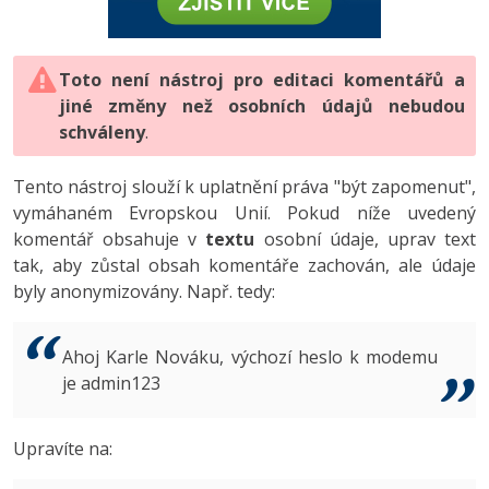
-80%
Vývojář mobilních aplikací
-80%
Python
Digitální gramotnost
Photoshop
HTML5, CSS3, Bootstrap, SEO
PHP
-80%
-30%
Specialista na AI a bigdata
-80%
JavaScript
Marketing
Toto není nástroj pro editaci komentářů a
Adobe Illustrator
SQL a databáze
JavaScript
jiné změny než osobních údajů nebudou
-80%
C# Game developer
-30%
PHP
WordPress
schváleny
Adobe Lightroom
.
Testování a verzování
Python
-80%
-30%
Webdesigner
-15%
C++
SEO
Adobe XD
Tento nástroj slouží k uplatnění práva "být zapomenut",
UML a návrhové vzory
HTML / CSS
vymáhaném Evropskou Unií. Pokud níže uvedený
-80%
Tester
-25%
Swift
UX
Adobe InDesign
komentář obsahuje v
textu
osobní údaje, uprav text
React
UML a návrhové vzory
tak, aby zůstal obsah komentáře zachován, ale údaje
-80%
Systémový administrátor
Kotlin
Business
Adobe After Effects
byly anonymizovány. Např. tedy:
Spring
MySQL/MariaDB
-80%
-25%
Grafik / UX/UI návrhář
-80%
C
Kryptoměny
Blender
ASP.NET MVC
MS-SQL
Ahoj Karle Nováku, výchozí heslo k modemu
-30%
3D grafik
VB.NET
je admin123
Copywriting
Inkscape
Django
SQLite
-80%
Projektový manažer
-80%
SQL
MS Office
Fotografování
Upravíte na:
Best practices
-80%
Databázový analytik
Návrh SW
Google Dokumenty