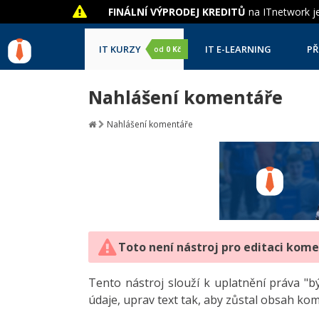
FINÁLNÍ VÝPRODEJ KREDITŮ
na ITnetwork je
IT KURZY
IT E-LEARNING
PŘ
od
0 Kč
Nahlášení komentáře
Nahlášení komentáře
Toto není nástroj pro editaci kom
Tento nástroj slouží k uplatnění práva 
údaje, uprav text tak, aby zůstal obsah ko