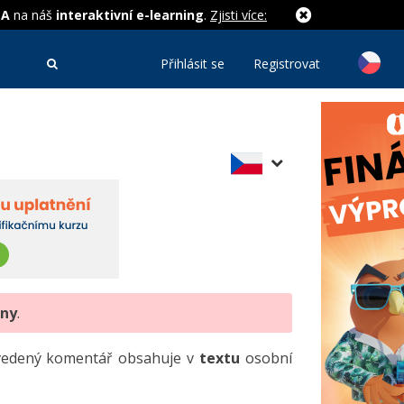
MA
na náš
interaktivní e-learning
.
Zjisti více:
Přihlásit se
Registrovat
eny
.
uvedený komentář obsahuje v
textu
osobní