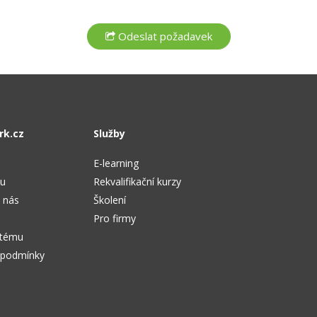
rk.cz
Služby
E-learning
tu
Rekvalifikační kurzy
 nás
Školení
Pro firmy
stému
 podmínky