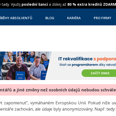
 tady. Využij
poslední šanci
a získej až
80 % extra kreditů ZDAR
ÍBĚHY ABSOLVENTŮ
BLOG
KARIÉRA
PRO FIRMY
entářů a jiné změny než osobních údajů nebudou schvál
"být zapomenut", vymáhaném Evropskou Unií. Pokud níže 
mentáře zachován, ale údaje byly anonymizovány. Např. tedy: