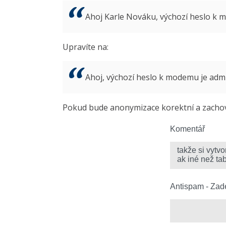
Ahoj Karle Nováku, výchozí heslo k
Upravíte na:
Ahoj, výchozí heslo k modemu je ad
Pokud bude anonymizace korektní a zachová
Komentář
Antispam - Zade