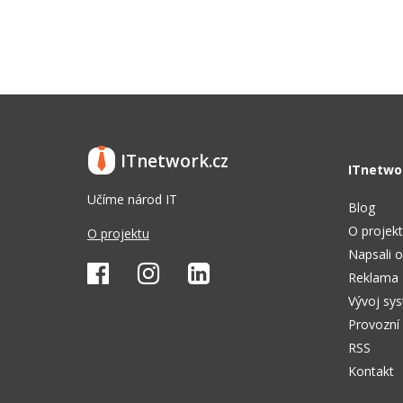
ITnetwork.cz
ITnetwo
Učíme národ IT
Blog
O projek
O projektu
Napsali o
Reklama
Vývoj sy
Provozní
RSS
Kontakt