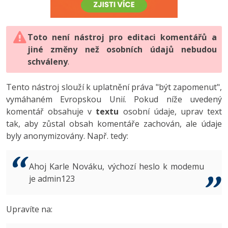
-80%
Vývojář mobilních aplikací
-80%
Python
Digitální gramotnost
Photoshop
HTML5, CSS3, Bootstrap, SEO
PHP
-80%
-30%
Specialista na AI a bigdata
-80%
JavaScript
Marketing
Toto není nástroj pro editaci komentářů a
Adobe Illustrator
SQL a databáze
JavaScript
jiné změny než osobních údajů nebudou
-80%
C# Game developer
-30%
PHP
WordPress
schváleny
Adobe Lightroom
.
Testování a verzování
Python
-80%
-30%
Webdesigner
-15%
C++
SEO
Adobe XD
Tento nástroj slouží k uplatnění práva "být zapomenut",
UML a návrhové vzory
HTML / CSS
vymáhaném Evropskou Unií. Pokud níže uvedený
-80%
Tester
-25%
Swift
UX
Adobe InDesign
komentář obsahuje v
textu
osobní údaje, uprav text
React
UML a návrhové vzory
tak, aby zůstal obsah komentáře zachován, ale údaje
-80%
Systémový administrátor
Kotlin
Business
Adobe After Effects
byly anonymizovány. Např. tedy:
Spring
MySQL/MariaDB
-80%
-25%
Grafik / UX/UI návrhář
-80%
C
Kryptoměny
Blender
ASP.NET MVC
MS-SQL
Ahoj Karle Nováku, výchozí heslo k modemu
-30%
3D grafik
VB.NET
je admin123
Copywriting
Inkscape
Django
SQLite
-80%
Projektový manažer
-80%
SQL
MS Office
Fotografování
Upravíte na:
Best practices
-80%
Databázový analytik
Návrh SW
Google Dokumenty