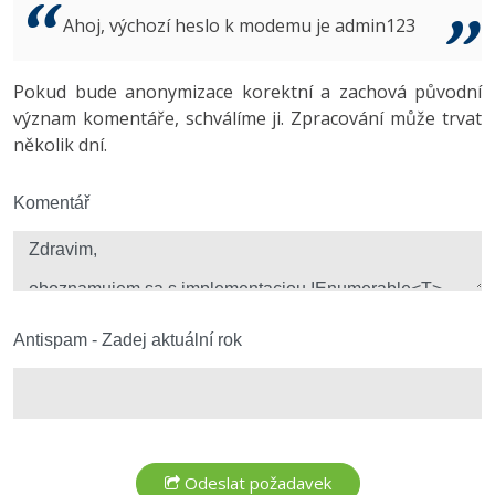
Video
Ahoj, výchozí heslo k modemu je admin123
-41%
Copywriter
Algoritmy
Time management
Ostatní
-10%
Pokud bude anonymizace korektní a zachová původní
WordPress specialista
Umělá inteligence (AI)
Windows
Fórum
význam komentáře, schválíme ji. Zpracování může trvat
několik dní.
SEO specialista
Pro děti
Linux
Více
Komentář
Sítě
Fórum
Kybernetická bezpečnost
Elektronický podpis
Antispam - Zadej aktuální rok
Fórum