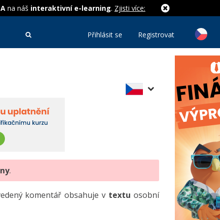
MA
na náš
interaktivní e-learning
.
Zjisti více:
Přihlásit se
Registrovat
eny
.
uvedený komentář obsahuje v
textu
osobní