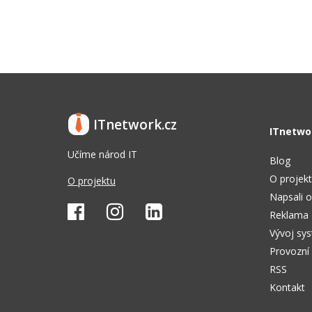
ITnetwork.cz
ITnetwo
Učíme národ IT
Blog
O projek
O projektu
Napsali o
Reklama
Vývoj sy
Provozní
RSS
Kontakt