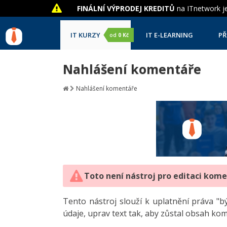
FINÁLNÍ VÝPRODEJ KREDITŮ
na ITnetwork je
IT KURZY
IT E-LEARNING
PŘ
od
0 Kč
Nahlášení komentáře
Nahlášení komentáře
Toto není nástroj pro editaci kom
Tento nástroj slouží k uplatnění práva 
údaje, uprav text tak, aby zůstal obsah ko