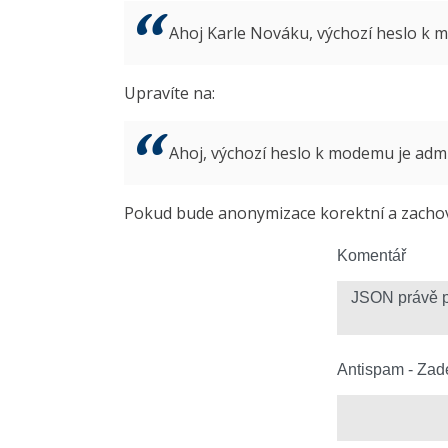
Ahoj Karle Nováku, výchozí heslo k
Upravíte na:
Ahoj, výchozí heslo k modemu je ad
Pokud bude anonymizace korektní a zachová
Komentář
Antispam - Zade