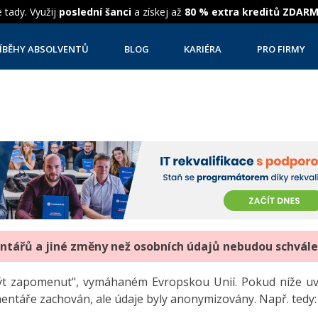
 tady. Využij
poslední šanci
a získej až
80 % extra kreditů ZDAR
ÍBĚHY ABSOLVENTŮ
BLOG
KARIÉRA
PRO FIRMY
entářů a jiné změny než osobních údajů nebudou schvál
"být zapomenut", vymáhaném Evropskou Unií. Pokud níže 
mentáře zachován, ale údaje byly anonymizovány. Např. tedy: