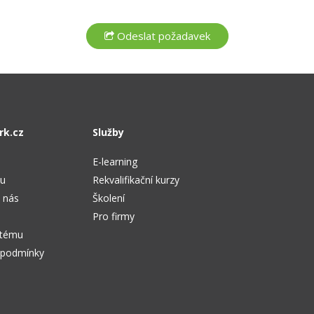
rk.cz
Služby
E-learning
tu
Rekvalifikační kurzy
 nás
Školení
Pro firmy
stému
 podmínky