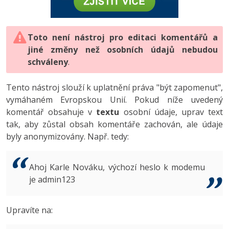
-80%
Vývojář mobilních aplikací
-80%
Python
Digitální gramotnost
Photoshop
HTML5, CSS3, Bootstrap, SEO
PHP
-80%
-30%
Specialista na AI a bigdata
-80%
JavaScript
Marketing
Toto není nástroj pro editaci komentářů a
Adobe Illustrator
SQL a databáze
JavaScript
jiné změny než osobních údajů nebudou
-80%
C# Game developer
-30%
PHP
WordPress
schváleny
Adobe Lightroom
.
Testování a verzování
Python
-80%
-30%
Webdesigner
-15%
C++
SEO
Adobe XD
Tento nástroj slouží k uplatnění práva "být zapomenut",
UML a návrhové vzory
HTML / CSS
vymáhaném Evropskou Unií. Pokud níže uvedený
-80%
Tester
-25%
Swift
UX
Adobe InDesign
komentář obsahuje v
textu
osobní údaje, uprav text
React
UML a návrhové vzory
tak, aby zůstal obsah komentáře zachován, ale údaje
-80%
Systémový administrátor
Kotlin
Business
Adobe After Effects
byly anonymizovány. Např. tedy:
Spring
MySQL/MariaDB
-80%
-25%
Grafik / UX/UI návrhář
-80%
C
Kryptoměny
Blender
ASP.NET MVC
MS-SQL
Ahoj Karle Nováku, výchozí heslo k modemu
-30%
3D grafik
VB.NET
je admin123
Copywriting
Inkscape
Django
SQLite
-80%
Projektový manažer
-80%
SQL
MS Office
Fotografování
Upravíte na:
Best practices
-80%
Databázový analytik
Návrh SW
Google Dokumenty