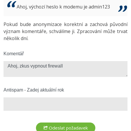
Video
Ahoj, výchozí heslo k modemu je admin123
-41%
Copywriter
Algoritmy
Time management
Ostatní
-10%
Pokud bude anonymizace korektní a zachová původní
WordPress specialista
Umělá inteligence (AI)
Windows
Fórum
význam komentáře, schválíme ji. Zpracování může trvat
několik dní.
SEO specialista
Pro děti
Linux
Více
Komentář
Sítě
Fórum
Kybernetická bezpečnost
Elektronický podpis
Antispam - Zadej aktuální rok
Fórum