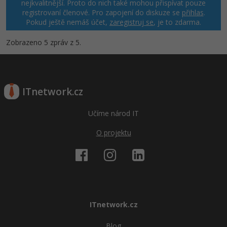
nejkvalitnější. Proto do nich také mohou přispívat pouze
registrovaní členové. Pro zapojení do diskuze se
přihlas
.
Windows
Pokud ještě nemáš účet,
Fórum
zaregistruj se
, je to zdarma.
Zobrazeno 5 zpráv z 5.
Linux
Sítě
ITnetwork.cz
Kybernetická bezpečnost
Učíme národ IT
Elektronický podpis
O projektu
Fórum
ITnetwork.cz
Blog