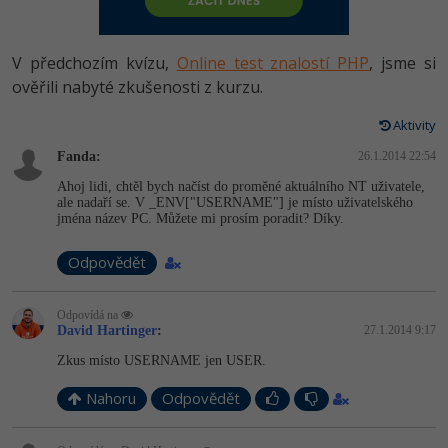
-80%
Vývojář mobilních aplikací
Python
HTML5, CSS3, Bootstrap, SEO
PHP
-80%
Specialista na AI a bigdata
V předchozím kvízu,
Online test znalostí PHP
, jsme si
JavaScript
SQL a databáze
ověřili nabyté zkušenosti z kurzu.
JavaScript
-80%
C# Game developer
PHP
Aktivity
Testování a verzování
Python
-80%
Webdesigner
Fanda:
C++
26.1.2014 22:54
UML a návrhové vzory
HTML / CSS
Ahoj lidi, chtěl bych načíst do proměné aktuálního NT uživatele,
-80%
Tester
ale nadaří se. V _ENV["USERNAME"] je místo uživatelského
Swift
jména název PC. Můžete mi prosím poradit? Díky.
React
UML a návrhové vzory
-80%
Systémový administrátor
Kotlin
Odpovědět
Spring
MySQL/MariaDB
-80%
Grafik / UX/UI návrhář
C
Odpovídá na
ASP.NET MVC
MS-SQL
David Hartinger
:
27.1.2014 9:17
3D grafik
VB.NET
Zkus místo USERNAME jen USER.
Django
SQLite
Projektový manažer
SQL
Nahoru
Odpovědět
Best practices
-80%
Databázový analytik
Návrh SW