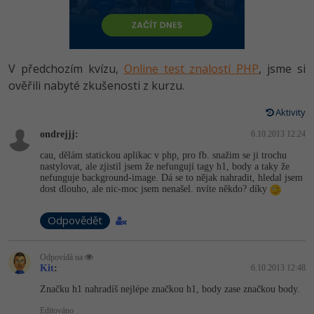
-80%
Vývojář mobilních aplikací
Python
HTML5, CSS3, Bootstrap, SEO
PHP
-80%
Specialista na AI a bigdata
JavaScript
SQL a databáze
JavaScript
V předchozím kvízu,
Online test znalostí PHP
, jsme si
-80%
C# Game developer
PHP
ověřili nabyté zkušenosti z kurzu.
Testování a verzování
Python
-80%
Webdesigner
C++
Aktivity
UML a návrhové vzory
HTML / CSS
ondrejjj:
6.10.2013 12:24
-80%
Tester
Swift
cau, dělám statickou aplikac v php, pro fb. snažim se ji trochu
React
UML a návrhové vzory
nastylovat, ale zjistil jsem že nefungují tagy h1, body a taky že
-80%
Systémový administrátor
Kotlin
nefunguje background-image. Dá se to nějak nahradit, hledal jsem
dost dlouho, ale nic-moc jsem nenašel. nvíte někdo? díky
Spring
MySQL/MariaDB
-80%
Grafik / UX/UI návrhář
C
Odpovědět
ASP.NET MVC
MS-SQL
3D grafik
VB.NET
Django
Odpovídá na
SQLite
Kit
:
6.10.2013 12:48
Projektový manažer
SQL
Best practices
Značku h1 nahradíš nejlépe značkou h1, body zase značkou body.
-80%
Databázový analytik
Návrh SW
Editováno