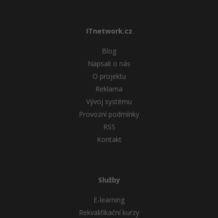
Windows
Fórum
ITnetwork.cz
Linux
Blog
Napsali o nás
Sítě
O projektu
Kybernetická bezpečnost
Reklama
Vývoj systému
Elektronický podpis
Provozní podmínky
RSS
Fórum
Kontakt
Služby
E-learning
Rekvalifikační kurzy