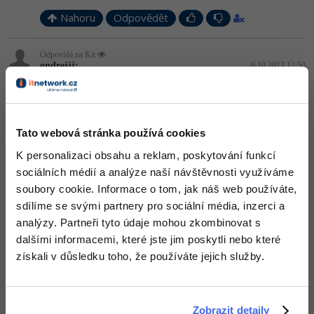
Nahoru
Odpovědět
-41%
Copywriter
Algoritmy
-10%
Odpovídá na Kit
WordPress specialista
Umělá inteligence (AI)
ondrejjj:
6.10.2013 12:50
background-image, h1 nefunguje
Externí style.css již obsahuje vše,
SEO specialista
Pro děti
co znáte z běžného CSS. S výjimkou tagů jako body, html, h1 atd.,
které 1) nedoporučuji používat (de facto nejsou potřeba), 2)
nahraďte něčím jiným.
Více
http://www.aplikace-facebook.cz/…vlastni-css/
Tato webová stránka používá cookies
K personalizaci obsahu a reklam, poskytování funkcí
Fórum
Nahoru
Odpovědět
sociálních médií a analýze naší návštěvnosti využíváme
soubory cookie. Informace o tom, jak náš web používáte,
Kurzy e-commerce
sdílíme se svými partnery pro sociální média, inzerci a
analýzy. Partneři tyto údaje mohou zkombinovat s
Testování softwaru
Kurzy designu
dalšími informacemi, které jste jim poskytli nebo které
získali v důsledku toho, že používáte jejich služby.
-80%
Datová analýza
HTML/CSS
Příběhy absolventů
-80%
Digitální gramotnost
Blog
Photoshop
Zobrazit detaily