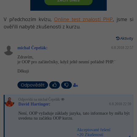
-80%
Vývojář mobilních aplikací
Python
HTML5, CSS3, Bootstrap, SEO
PHP
-80%
Specialista na AI a bigdata
V předchozím kvízu,
Online test znalostí PHP
, jsme si
JavaScript
SQL a databáze
ověřili nabyté zkušenosti z kurzu.
JavaScript
-80%
C# Game developer
PHP
Aktivity
Testování a verzování
Python
-80%
Webdesigner
michal Čepelák
C++
:
6.8.2018 22:57
UML a návrhové vzory
HTML / CSS
Zdravím,
-80%
Tester
je OOP pro začátečníky, když ještě neumí pořádně PHP.¨
Swift
React
UML a návrhové vzory
Děkuji
-80%
Systémový administrátor
Kotlin
Spring
MySQL/MariaDB
Odpovědět
-80%
Grafik / UX/UI návrhář
C
ASP.NET MVC
MS-SQL
Odpovídá na michal Čepelák
David Hartinger
3D grafik
:
6.8.2018 22:59
VB.NET
Django
SQLite
Není, OOP vyžaduje základy jazyka, tato informace by měla být
uvedena na začátku OOP kurzu.
Projektový manažer
SQL
Best practices
Akceptované řešení
-80%
Databázový analytik
Návrh SW
+20 Zkušeností