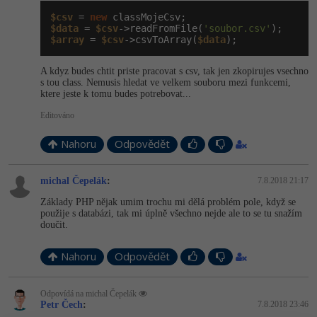
-30%
Kariéra
-80%
Marketing
Adobe Illustrator
$csv
 = 
new
$data
 = 
$csv
->readFromFile(
'soubor.csv'
Pro firmy
$array
 = 
$csv
->csvToArray(
$data
);
-30%
WordPress
Adobe Lightroom
A kdyz budes chtit priste pracovat s csv, tak jen zkopirujes vsechno
-30%
-15%
SEO
Adobe XD
s tou class. Nemusis hledat ve velkem souboru mezi funkcemi,
ktere jeste k tomu budes potrebovat...
-25%
UX
Adobe InDesign
Editováno
Nahoru
Odpovědět
Business
Adobe After Effects
-25%
-80%
Kryptoměny
Blender
michal Čepelák
:
7.8.2018 21:17
Základy PHP nějak umim trochu mi dělá problém pole, když se
-30%
Copywriting
použije s databázi, tak mi úplně všechno nejde ale to se tu snažím
Inkscape
doučit.
-80%
-80%
MS Office
Fotografování
Nahoru
Odpovědět
Google Dokumenty
Video
Odpovídá na michal Čepelák
Petr Čech
:
7.8.2018 23:46
Time management
Ostatní