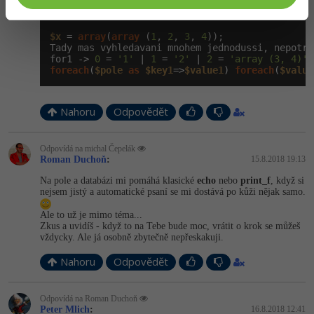
foreach
(
$pole
as
$key1
=>
$value1
) -> 
0
 = 
'1'
 | 
1
foreach
(
$value1
as
$key2
=>
$value2
) (spoustis je
$x
 = 
array
(
array
 (
1
, 
2
, 
3
, 
4
));

Tady mas vyhledavani mnohem jednodussi, nepotre
for1 -> 
0
 = 
'1'
 | 
1
 = 
'2'
 | 
2
 = 
'array (3, 4)'
foreach
(
$pole
as
$key1
=>
$value1
) 
foreach
(
$value
Nahoru
Odpovědět
Odpovídá na michal Čepelák
Roman Duchoň
:
15.8.2018 19:13
Na pole a databázi mi pomáhá klasické
echo
nebo
print_f
, když si
nejsem jistý a automatické psaní se mi dostává po kůži nějak samo.
Ale to už je mimo téma...
Zkus a uvidíš - když to na Tebe bude moc, vrátit o krok se můžeš
vždycky. Ale já osobně zbytečně nepřeskakuji.
Nahoru
Odpovědět
Odpovídá na Roman Duchoň
Peter Mlich
:
16.8.2018 12:41