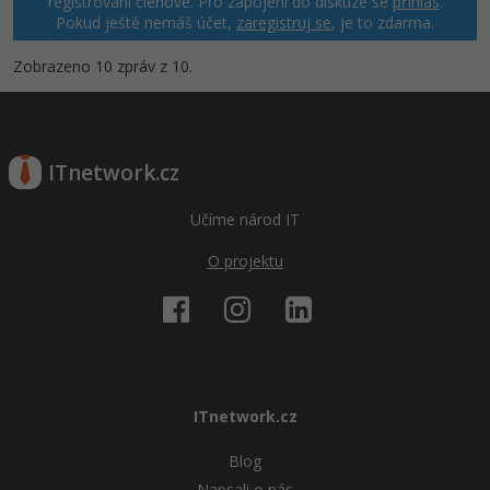
registrovaní členové. Pro zapojení do diskuze se
přihlas
.
Pokud ještě nemáš účet,
zaregistruj se
, je to zdarma.
Zobrazeno 10 zpráv z 10.
ITnetwork.cz
Učíme národ IT
O projektu
ITnetwork.cz
Blog
Napsali o nás