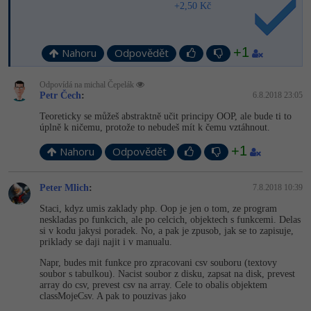
+2,50 Kč
-41%
Copywriter
Algoritmy
+1
-10%
Nahoru
Odpovědět
WordPress specialista
Umělá inteligence (AI)
Odpovídá na michal Čepelák
SEO specialista
Pro děti
Petr Čech
:
6.8.2018 23:05
Teoreticky se můžeš abstraktně učit principy OOP, ale bude ti to
Více
úplně k ničemu, protože to nebudeš mít k čemu vztáhnout.
+1
Nahoru
Odpovědět
Fórum
Peter Mlich
:
7.8.2018 10:39
Kurzy e-commerce
Staci, kdyz umis zaklady php. Oop je jen o tom, ze program
neskladas po funkcich, ale po celcich, objektech s funkcemi. Delas
Testování softwaru
si v kodu jakysi poradek. No, a pak je zpusob, jak se to zapisuje,
Kurzy designu
priklady se daji najit i v manualu.
-80%
Datová analýza
HTML/CSS
Napr, budes mit funkce pro zpracovani csv souboru (textovy
Příběhy absolventů
soubor s tabulkou). Nacist soubor z disku, zapsat na disk, prevest
array do csv, prevest csv na array. Cele to obalis objektem
-80%
Digitální gramotnost
Blog
Photoshop
classMojeCsv. A pak to pouzivas jako