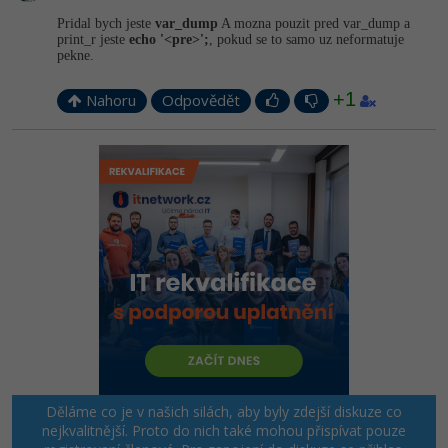
Pridal bych jeste
var_dump
A mozna pouzit pred var_dump a
print_r jeste
echo '<pre>';
, pokud se to samo uz neformatuje
pekne.
+1
Nahoru
Odpovědět
Děláme co je v našich silách, aby byly zdejší diskuze co
nejkvalitnější. Proto do nich také mohou přispívat pouze