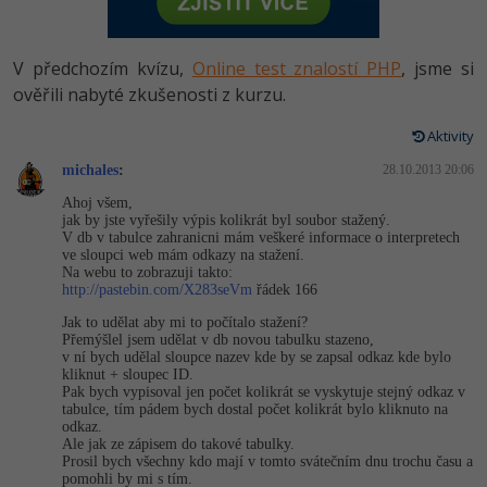
-80%
Vývojář mobilních aplikací
Python
HTML5, CSS3, Bootstrap, SEO
PHP
-80%
Specialista na AI a bigdata
V předchozím kvízu,
Online test znalostí PHP
, jsme si
JavaScript
SQL a databáze
ověřili nabyté zkušenosti z kurzu.
JavaScript
-80%
C# Game developer
PHP
Aktivity
Testování a verzování
Python
-80%
Webdesigner
michales
C++
:
28.10.2013 20:06
UML a návrhové vzory
HTML / CSS
Ahoj všem,
-80%
Tester
jak by jste vyřešily výpis kolikrát byl soubor stažený.
Swift
V db v tabulce zahranicni mám veškeré informace o interpretech
React
UML a návrhové vzory
ve sloupci web mám odkazy na stažení.
-80%
Systémový administrátor
Na webu to zobrazuji takto:
Kotlin
http://pastebin.com/X283seVm
řádek 166
Spring
MySQL/MariaDB
-80%
Grafik / UX/UI návrhář
Jak to udělat aby mi to počítalo stažení?
C
Přemýšlel jsem udělat v db novou tabulku stazeno,
ASP.NET MVC
MS-SQL
v ní bych udělal sloupce nazev kde by se zapsal odkaz kde bylo
3D grafik
kliknut + sloupec ID.
VB.NET
Pak bych vypisoval jen počet kolikrát se vyskytuje stejný odkaz v
Django
SQLite
tabulce, tím pádem bych dostal počet kolikrát bylo kliknuto na
Projektový manažer
SQL
odkaz.
Ale jak ze zápisem do takové tabulky.
Best practices
Prosil bych všechny kdo mají v tomto svátečním dnu trochu času a
-80%
Databázový analytik
Návrh SW
pomohli by mi s tím.