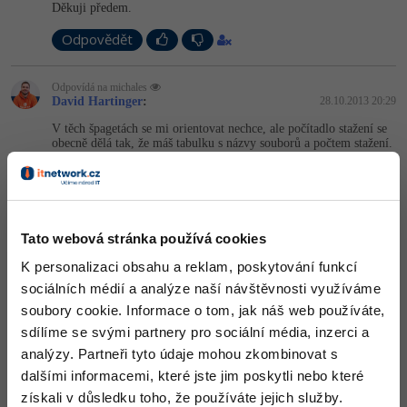
Děkuji předem.
-41%
Copywriter
Algoritmy
Odpovědět
-10%
WordPress specialista
Umělá inteligence (AI)
Odpovídá na michales
David Hartinger
:
28.10.2013 20:29
SEO specialista
Pro děti
V těch špagetách se mi orientovat nechce, ale počítadlo stažení se
obecně dělá tak, že máš tabulku s názvy souborů a počtem stažení.
Při stáhnutí zavoláš skript, který se podívá, zda soubor v tabulce
Více
už je. Pokud ano, zvýší hodnotu stažení o 1. Pokud ne, vloží tam
nový řádek s hodnotou 1.
Fórum
-1
Nahoru
Odpovědět
Tato webová stránka používá cookies
Kurzy e-commerce
K personalizaci obsahu a reklam, poskytování funkcí
Odpovídá na David Hartinger
Kit
:
28.10.2013 20:38
sociálních médií a analýze naší návštěvnosti využíváme
Testování softwaru
Kurzy designu
To se dá udělat i bez koukání jedním insertem do tabulky.
soubory cookie. Informace o tom, jak náš web používáte,
sdílíme se svými partnery pro sociální média, inzerci a
-80%
Datová analýza
+1
HTML/CSS
Nahoru
Odpovědět
Příběhy absolventů
analýzy. Partneři tyto údaje mohou zkombinovat s
-80%
dalšími informacemi, které jste jim poskytli nebo které
Digitální gramotnost
Blog
Photoshop
získali v důsledku toho, že používáte jejich služby.