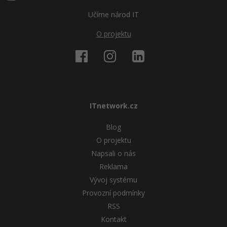
Učíme národ IT
Windows
Fórum
O projektu
Linux
Sítě
Kybernetická bezpečnost
ITnetwork.cz
Elektronický podpis
Blog
Fórum
O projektu
Napsali o nás
Reklama
Vývoj systému
Provozní podmínky
RSS
Kontakt