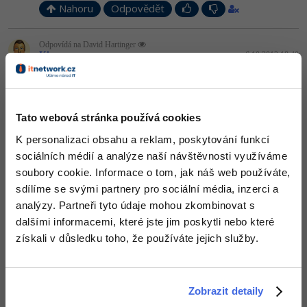
Nahoru
Odpovědět
-41%
Copywriter
Algoritmy
Odpovídá na David Hartinger
-10%
Kit
:
6.10.2012 18:40
WordPress specialista
Umělá inteligence (AI)
SMTP nemusí být na localhost. Jak chybová hláška napovídá, je
php.ini
možné do
nastavit např. SMTP server providera.
SEO specialista
Pro děti
ini_set()
Případně je možné využít zmíněnou funkci
, ale
většinou není povolena.
Tato webová stránka používá cookies
Více
+1
Nahoru
Odpovědět
K personalizaci obsahu a reklam, poskytování funkcí
Fórum
sociálních médií a analýze naší návštěvnosti využíváme
soubory cookie. Informace o tom, jak náš web používáte,
sdílíme se svými partnery pro sociální média, inzerci a
Kurzy e-commerce
analýzy. Partneři tyto údaje mohou zkombinovat s
dalšími informacemi, které jste jim poskytli nebo které
Testování softwaru
Kurzy designu
získali v důsledku toho, že používáte jejich služby.
-80%
Datová analýza
HTML/CSS
Příběhy absolventů
-80%
Digitální gramotnost
Blog
Photoshop
Zobrazit detaily