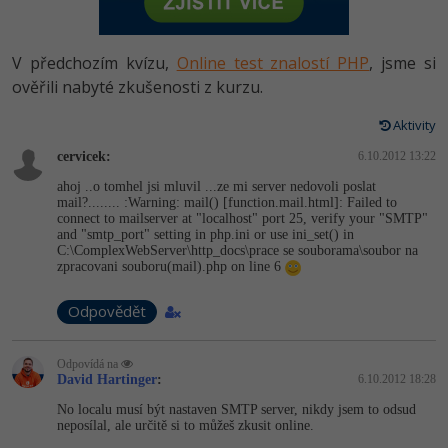
-80%
Vývojář mobilních aplikací
Python
HTML5, CSS3, Bootstrap, SEO
PHP
-80%
Specialista na AI a bigdata
V předchozím kvízu,
Online test znalostí PHP
, jsme si
JavaScript
SQL a databáze
ověřili nabyté zkušenosti z kurzu.
JavaScript
-80%
C# Game developer
PHP
Aktivity
Testování a verzování
Python
-80%
Webdesigner
cervicek:
C++
6.10.2012 13:22
UML a návrhové vzory
HTML / CSS
ahoj ..o tomhel jsi mluvil ...ze mi server nedovoli poslat
-80%
Tester
mail?........ :Warning: mail() [function.mail­.html]: Failed to
Swift
connect to mailserver at "localhost" port 25, verify your "SMTP"
React
UML a návrhové vzory
and "smtp_port" setting in php.ini or use ini_set() in
-80%
Systémový administrátor
C:\ComplexWeb­Server\http_doc­s\prace se souborama\soubor na
Kotlin
zpracovani souboru(mail).php on line 6
Spring
MySQL/MariaDB
-80%
Grafik / UX/UI návrhář
C
Odpovědět
ASP.NET MVC
MS-SQL
3D grafik
VB.NET
Django
Odpovídá na
SQLite
David Hartinger
:
6.10.2012 18:28
Projektový manažer
SQL
No localu musí být nastaven SMTP server, nikdy jsem to odsud
Best practices
neposílal, ale určitě si to můžeš zkusit online.
-80%
Databázový analytik
Návrh SW