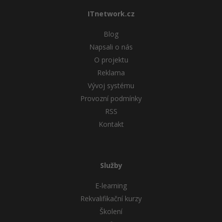
ITnetwork.cz
Windows
Fórum
Blog
Linux
Napsali o nás
O projektu
Sítě
Reklama
Vývoj systému
Kybernetická bezpečnost
Provozní podmínky
RSS
Elektronický podpis
Kontakt
Fórum
Služby
E-learning
Rekvalifikační kurzy
Školení